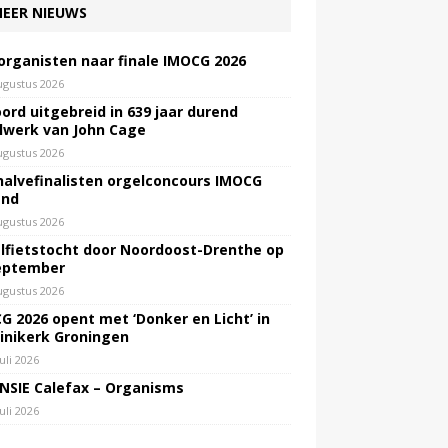
EER NIEUWS
 organisten naar finale IMOCG 2026
ugustus 2026
ord uitgebreid in 639 jaar durend
lwerk van John Cage
ugustus 2026
halvefinalisten orgelconcours IMOCG
end
ugustus 2026
lfietstocht door Noordoost-Drenthe op
eptember
ugustus 2026
G 2026 opent met ‘Donker en Licht’ in
inikerk Groningen
juli 2026
NSIE Calefax – Organisms
juli 2026