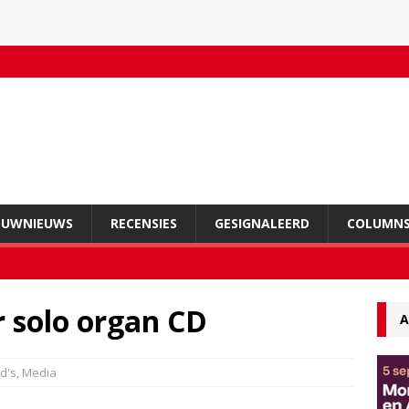
OUWNIEUWS
RECENSIES
GESIGNALEERD
COLUMN
r solo organ CD
A
vd's
,
Media