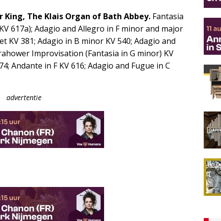
r King, The Klais Organ of Bath Abbey.
Fantasia
(KV 617a); Adagio and Allegro in F minor and major
et KV 381; Adagio in B minor KV 540; Adagio and
rahower Improvisation (Fantasia in G minor) KV
574; Andante in F KV 616; Adagio and Fugue in C
advertentie