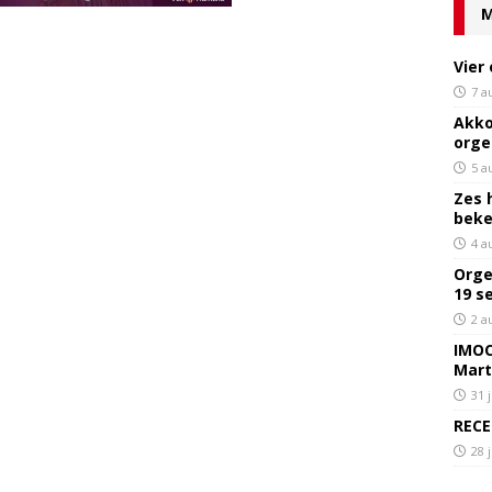
M
Vier
7 a
Akko
orge
5 a
Zes 
bek
4 a
Orge
19 s
2 a
IMOC
Mart
31 
RECE
28 