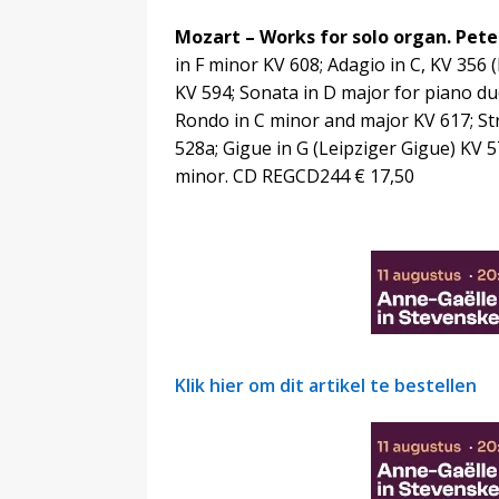
Mozart – Works for solo organ. Pete
in F minor KV 608; Adagio in C, KV 356 
KV 594; Sonata in D major for piano du
Rondo in C minor and major KV 617; St
528a; Gigue in G (Leipziger Gigue) KV 
minor. CD REGCD244 € 17,50
Klik hier om dit artikel te bestellen