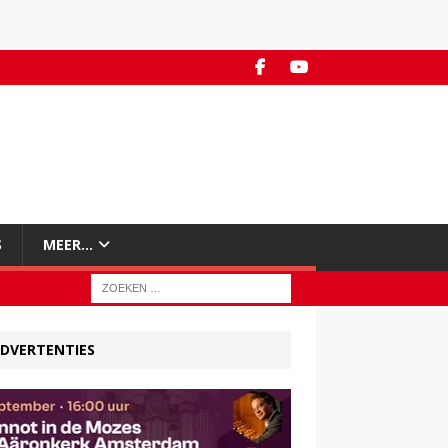
S
MEER…
DVERTENTIES