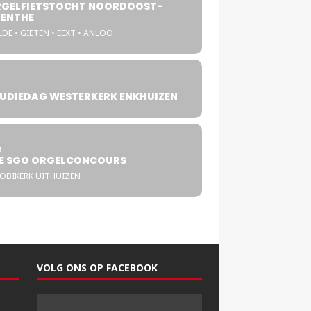
GELFIETSTOCHT NOORDOOST-
ENTHE
DE • GIETEN • EEXT • ANLOO
UDIEDAG WESTERKERK ENKHUIZEN
4
T
E SGO ORGELCONCOURS
COBIKERK UITHUIZEN
VOLG ONS OP FACEBOOK