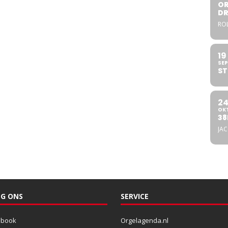
OR
DR
ROL
19
SEP
ST
2
OK
38
JA
G ONS
SERVICE
ebook
Orgelagenda.nl