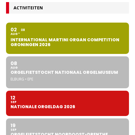
ACTIVITEITEN
02
08
AUG
INTERNATIONAL MARTINI ORGAN COMPETITION
GRONINGEN 2026
08
AUG
ORGELFIETSTOCHT NATIONAAL ORGELMUSEUM
ELBURG • EPE
12
SEP
NATIONALE ORGELDAG 2026
19
SEP
ORGELFIETSTOCHT NOORDOOST-DRENTHE