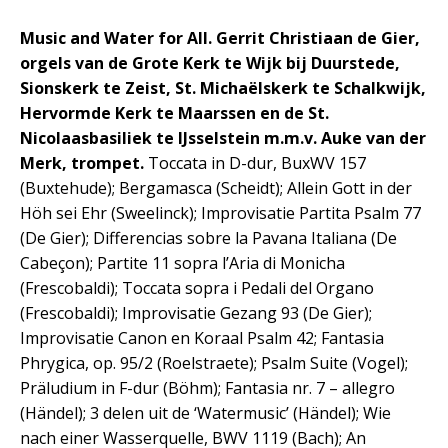
Music and Water for All. Gerrit Christiaan de Gier,
orgels van de Grote Kerk te Wijk bij Duurstede,
Sionskerk te Zeist, St. Michaëlskerk te Schalkwijk,
Hervormde Kerk te Maarssen en de St.
Nicolaasbasiliek te IJsselstein m.m.v. Auke van der
Merk, trompet.
Toccata in D-dur, BuxWV 157
(Buxtehude); Bergamasca (Scheidt); Allein Gott in der
Höh sei Ehr (Sweelinck); Improvisatie Partita Psalm 77
(De Gier); Differencias sobre la Pavana Italiana (De
Cabeçon); Partite 11 sopra l’Aria di Monicha
(Frescobaldi); Toccata sopra i Pedali del Organo
(Frescobaldi); Improvisatie Gezang 93 (De Gier);
Improvisatie Canon en Koraal Psalm 42; Fantasia
Phrygica, op. 95/2 (Roelstraete); Psalm Suite (Vogel);
Präludium in F-dur (Böhm); Fantasia nr. 7 – allegro
(Händel); 3 delen uit de ‘Watermusic’ (Händel); Wie
nach einer Wasserquelle, BWV 1119 (Bach); An