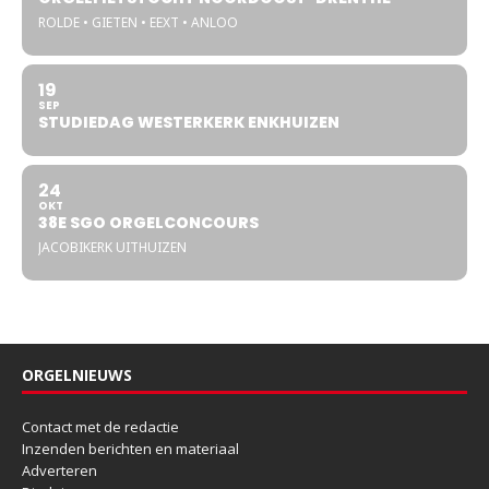
ROLDE • GIETEN • EEXT • ANLOO
19
SEP
STUDIEDAG WESTERKERK ENKHUIZEN
24
OKT
38E SGO ORGELCONCOURS
JACOBIKERK UITHUIZEN
ORGELNIEUWS
Contact met de redactie
Inzenden berichten en materiaal
Adverteren