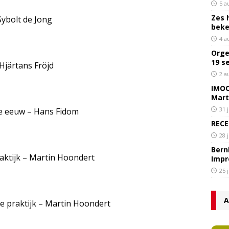
5 a
Zes 
Sybolt de Jong
bek
4 a
Orge
19 s
 Hjärtans Fröjd
2 a
IMOC
Mart
31 
te eeuw – Hans Fidom
RECE
28 
Bern
aktijk – Martin Hoondert
Impr
25 
A
e praktijk – Martin Hoondert