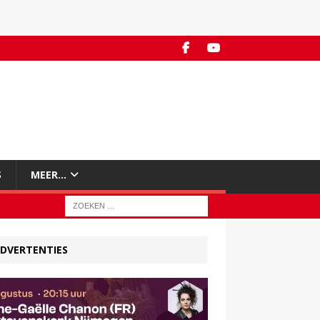
S
MEER…
DVERTENTIES