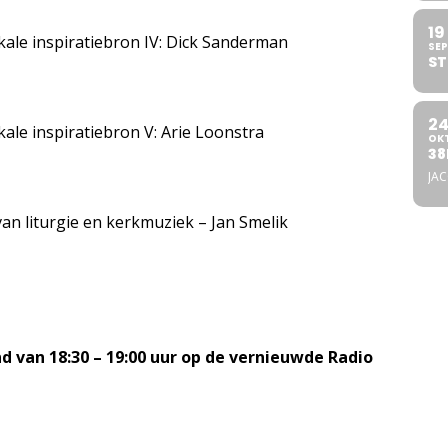
19
ale inspiratiebron IV: Dick Sanderman
SEP
ST
2
le inspiratiebron V: Arie Loonstra
OK
38
JA
van liturgie en kerkmuziek – Jan Smelik
 van 18:30 – 19:00 uur op de vernieuwde Radio