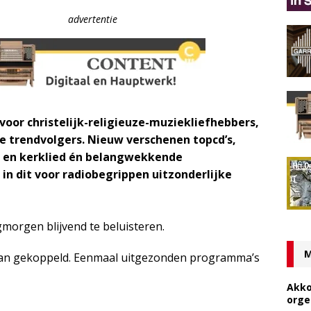
advertentie
oor christelijk-religieuze-muziekliefhebbers,
 trendvolgers. Nieuw verschenen topcd’s,
l en kerklied én belangwekkende
in dit voor radiobegrippen uitzonderlijke
morgen blijvend te beluisteren.
M
f aan gekoppeld. Eenmaal uitgezonden programma’s
Akko
orge