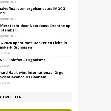
ugustus 2026
halvefinalisten orgelconcours IMOCG
end
ugustus 2026
lfietstocht door Noordoost-Drenthe op
eptember
ugustus 2026
G 2026 opent met ‘Donker en Licht’ in
inikerk Groningen
juli 2026
NSIE Calefax – Organisms
juli 2026
hard Hauk wint Internationaal Orgel
ovisatieconcours Haarlem
juli 2026
CTIVITEITEN