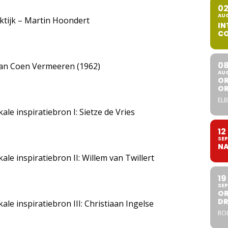
0
AU
ktijk – Martin Hoondert
IN
CO
0
 van Coen Vermeeren (1962)
AU
OR
O
ELB
e inspiratiebron I: Sietze de Vries
12
SEP
NA
e inspiratiebron II: Willem van Twillert
19
SEP
OR
DR
e inspiratiebron III: Christiaan Ingelse
ROL