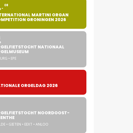
2
08
G
TERNATIONAL MARTINI ORGAN
MPETITION GRONINGEN 2026
8
G
GELFIETSTOCHT NATIONAAL
RGELMUSEUM
URG • EPE
TIONALE ORGELDAG 2026
GELFIETSTOCHT NOORDOOST-
ENTHE
DE • GIETEN • EEXT • ANLOO