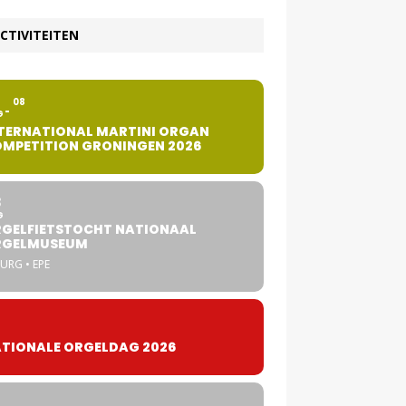
CTIVITEITEN
2
08
G
TERNATIONAL MARTINI ORGAN
MPETITION GRONINGEN 2026
8
G
GELFIETSTOCHT NATIONAAL
RGELMUSEUM
URG • EPE
TIONALE ORGELDAG 2026