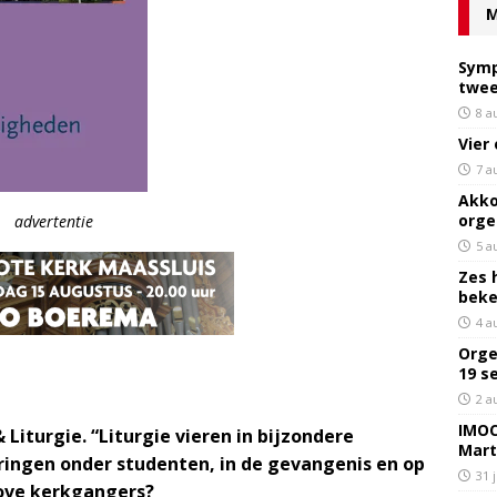
M
Symp
twee
8 a
Vier
7 a
Akko
orge
advertentie
5 a
Zes 
bek
4 a
Orge
19 s
2 a
IMOC
iturgie. “Liturgie vieren in bijzondere
Mart
ingen onder studenten, in de gevangenis en op
31 
dove kerkgangers?