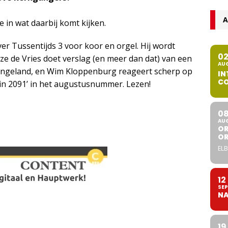
A
e in wat daarbij komt kijken.
ver Tussentijds 3 voor koor en orgel. Hij wordt
0
tze de Vries doet verslag (en meer dan dat) van een
AU
Engeland, en Wim Kloppenburg reageert scherp op
IN
CO
in 2091’ in het augustusnummer. Lezen!
0
AU
OR
O
ELB
12
SEP
NA
19