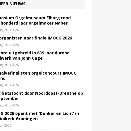
EER NIEUWS
osium Orgelmuseum Elburg rond
honderd jaar orgelmaker Naber
ugustus 2026
 organisten naar finale IMOCG 2026
ugustus 2026
ord uitgebreid in 639 jaar durend
lwerk van John Cage
ugustus 2026
halvefinalisten orgelconcours IMOCG
end
ugustus 2026
lfietstocht door Noordoost-Drenthe op
eptember
ugustus 2026
G 2026 opent met ‘Donker en Licht’ in
inikerk Groningen
juli 2026