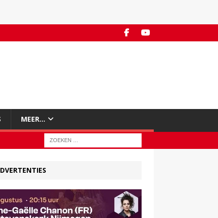
S
MEER…
DVERTENTIES