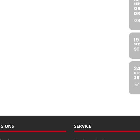
SEP
OR
DR
ROL
19
SEP
ST
2
OK
38
JA
G ONS
SERVICE