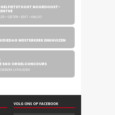
GELFIETSTOCHT NOORDOOST-
ENTHE
DE • GIETEN • EEXT • ANLOO
UDIEDAG WESTERKERK ENKHUIZEN
4
T
E SGO ORGELCONCOURS
COBIKERK UITHUIZEN
VOLG ONS OP FACEBOOK