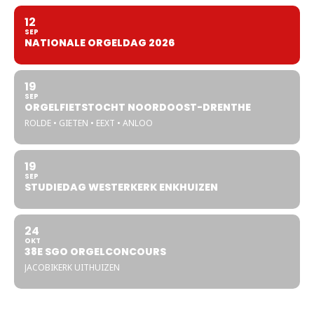
12
SEP
NATIONALE ORGELDAG 2026
19
SEP
ORGELFIETSTOCHT NOORDOOST-DRENTHE
ROLDE • GIETEN • EEXT • ANLOO
19
SEP
STUDIEDAG WESTERKERK ENKHUIZEN
24
OKT
38E SGO ORGELCONCOURS
JACOBIKERK UITHUIZEN