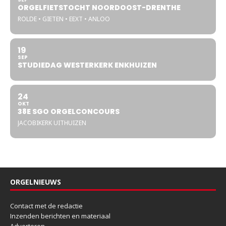
ORGELFIETSTOCHT NOORDOOST-DRENTHE
ROLDE • GIETEN • EEXT • ANLOO
19
SEP
STUDIEDAG WESTERKERK ENKHUIZEN
24
OKT
38E SGO ORGELCONCOURS
JACOBIKERK UITHUIZEN
ORGELNIEUWS
Contact met de redactie
Inzenden berichten en materiaal
Adverteren