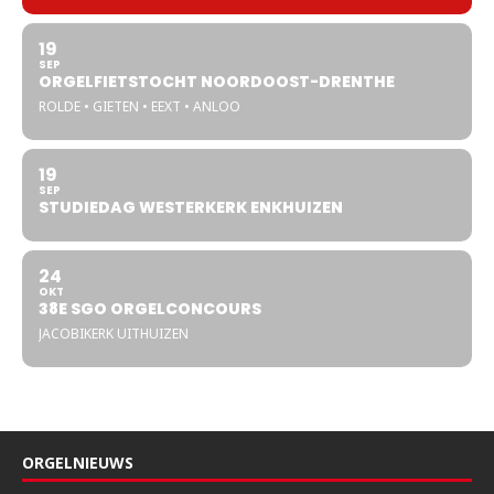
19
SEP
ORGELFIETSTOCHT NOORDOOST-DRENTHE
ROLDE • GIETEN • EEXT • ANLOO
19
SEP
STUDIEDAG WESTERKERK ENKHUIZEN
24
OKT
38E SGO ORGELCONCOURS
JACOBIKERK UITHUIZEN
ORGELNIEUWS