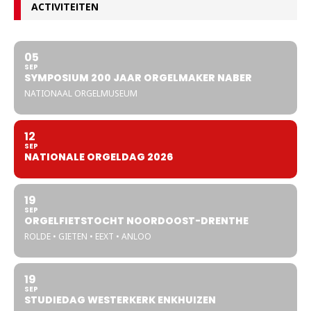
ACTIVITEITEN
05
SEP
SYMPOSIUM 200 JAAR ORGELMAKER NABER
NATIONAAL ORGELMUSEUM
12
SEP
NATIONALE ORGELDAG 2026
19
SEP
ORGELFIETSTOCHT NOORDOOST-DRENTHE
ROLDE • GIETEN • EEXT • ANLOO
19
SEP
STUDIEDAG WESTERKERK ENKHUIZEN