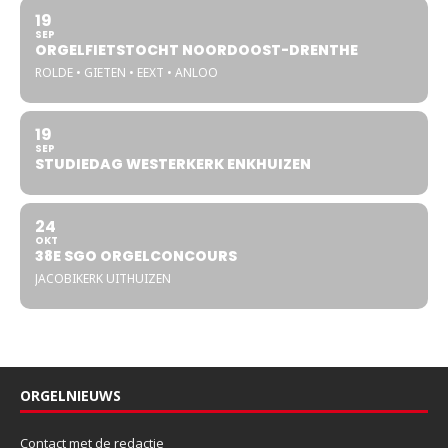
19
SEP
ORGELFIETSTOCHT NOORDOOST-DRENTHE
ROLDE • GIETEN • EEXT • ANLOO
19
SEP
STUDIEDAG WESTERKERK ENKHUIZEN
24
OKT
38E SGO ORGELCONCOURS
JACOBIKERK UITHUIZEN
ORGELNIEUWS
Contact met de redactie