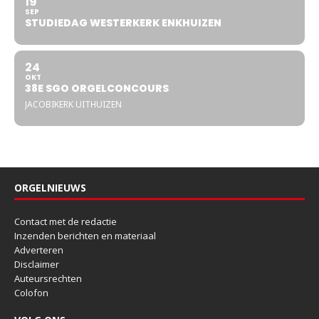
19
SEP
STUDIEDAG WESTERKERK ENKHUIZEN
24
OKT
38E SGO ORGELCONCOURS
JACOBIKERK UITHUIZEN
ORGELNIEUWS
Contact met de redactie
Inzenden berichten en materiaal
Adverteren
Disclaimer
Auteursrechten
Colofon