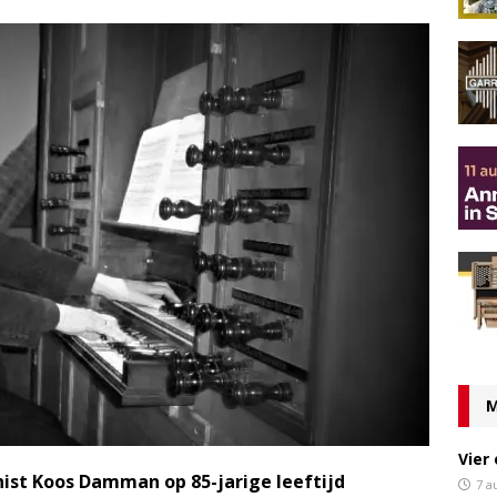
M
Vier
nist Koos Damman op 85-jarige leeftijd
7 a