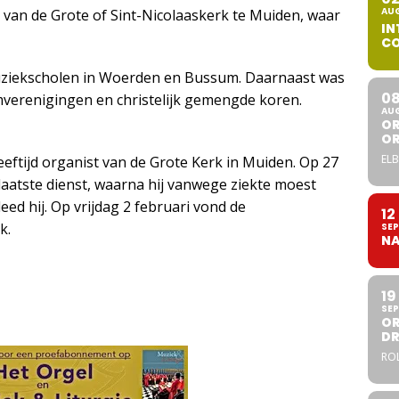
AU
van de Grote of Sint-Nicolaaskerk te Muiden, waar
IN
CO
ziekscholen in Woerden en Bussum. Daarnaast was
0
umverenigingen en christelijk gemengde koren.
AU
OR
O
ELB
ftijd organist van de Grote Kerk in Muiden. Op 27
 laatste dienst, waarna hij vanwege ziekte moest
ed hij. Op vrijdag 2 februari vond de
12
k.
SEP
NA
19
SEP
OR
DR
ROL