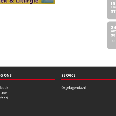
19
SEP
ST
2
OK
38
JA
G ONS
SERVICE
ebook
Orgelagenda.nl
Tube
-feed