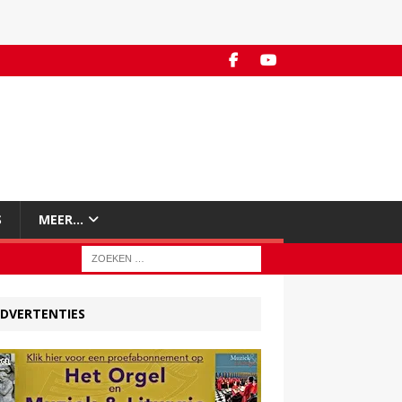
S
MEER…
DVERTENTIES