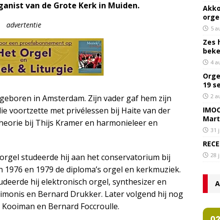
rganist van de Grote Kerk in Muiden.
Akko
orge
advertentie
5 a
Zes 
bek
4 a
Orge
19 s
2 a
eboren in Amsterdam. Zijn vader gaf hem zijn
IMOC
die voortzette met privélessen bij Haite van der
Mart
heorie bij Thijs Kramer en harmonieleer en
31 
RECE
28 
rgel studeerde hij aan het conservatorium bij
 1976 en 1979 de diploma’s orgel en kerkmuziek.
deerde hij elektronisch orgel, synthesizer en
A
Simonis en Bernard Drukker. Later volgend hij nog
 Kooiman en Bernard Foccroulle.
0