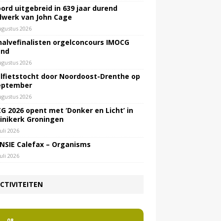
ord uitgebreid in 639 jaar durend
lwerk van John Cage
ugustus 2026
halvefinalisten orgelconcours IMOCG
end
ugustus 2026
lfietstocht door Noordoost-Drenthe op
eptember
ugustus 2026
G 2026 opent met ‘Donker en Licht’ in
inikerk Groningen
juli 2026
NSIE Calefax – Organisms
juli 2026
CTIVITEITEN
2
08