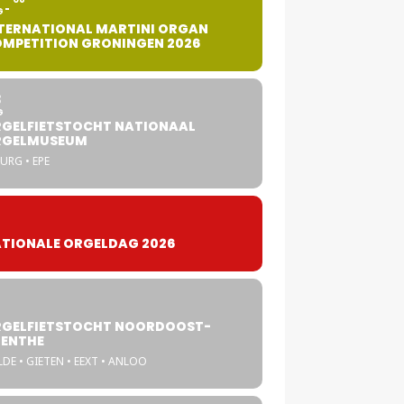
G
TERNATIONAL MARTINI ORGAN
MPETITION GRONINGEN 2026
8
G
GELFIETSTOCHT NATIONAAL
RGELMUSEUM
URG • EPE
TIONALE ORGELDAG 2026
GELFIETSTOCHT NOORDOOST-
ENTHE
DE • GIETEN • EEXT • ANLOO