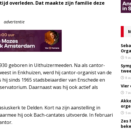
tijd overleden. Dat maakte zijn familie deze
advertentie
M
Seba
Orga
9 a
30 geboren in Uithuizermeeden. Na als cantor-
Symp
twee
eweest in Enkhuizen, werd hij cantor-organist van de
8 a
 hij sinds 1965 stadsbeiaardier van Enschede en
Vier
ervatorium. Daarnaast was hij ook actief als
7 a
Akko
orge
siuskerk te Delden. Kort na zijn aanstelling in
5 a
 waarmee hij ook Bach-cantates uitvoerde. In februari
Zes 
antor.
bek