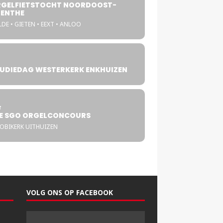
GELFIETSTOCHT NOORDOOST-
ENTHE
DE • GIETEN • EEXT • ANLOO
UDIEDAG WESTERKERK ENKHUIZEN
4
T
E SGO ORGELCONCOURS
COBIKERK UITHUIZEN
VOLG ONS OP FACEBOOK