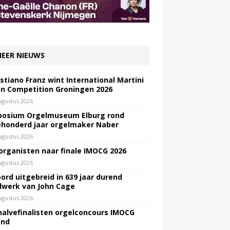
EER NIEUWS
stiano Franz wint International Martini
n Competition Groningen 2026
ugustus 2026
osium Orgelmuseum Elburg rond
honderd jaar orgelmaker Naber
ugustus 2026
 organisten naar finale IMOCG 2026
ugustus 2026
ord uitgebreid in 639 jaar durend
lwerk van John Cage
ugustus 2026
halvefinalisten orgelconcours IMOCG
end