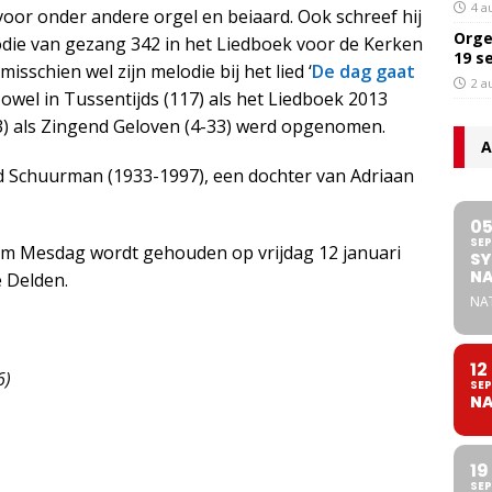
4 a
r onder andere orgel en beiaard. Ook schreef hij
Orge
lodie van gezang 342 in het Liedboek voor de Kerken
19 s
misschien wel zijn melodie bij het lied ‘
De dag gaat
2 a
 zowel in Tussentijds (117) als het Liedboek 2013
3) als Zingend Geloven (4-33) werd opgenomen.
A
Schuurman (1933-1997), een dochter van Adriaan
0
SEP
lem Mesdag wordt gehouden op vrijdag 12 januari
SY
NA
e Delden.
NA
12
6)
SEP
NA
19
SEP