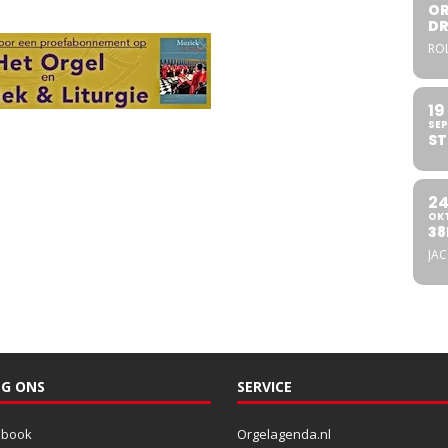
OR
DR
ROL
19
SEP
ST
2
OK
38
JA
G ONS
SERVICE
ebook
Orgelagenda.nl