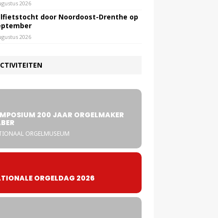
ugustus 2026
lfietstocht door Noordoost-Drenthe op
eptember
ugustus 2026
CTIVITEITEN
5
MPOSIUM 200 JAAR ORGELMAKER
BER
TIONAAL ORGELMUSEUM
TIONALE ORGELDAG 2026