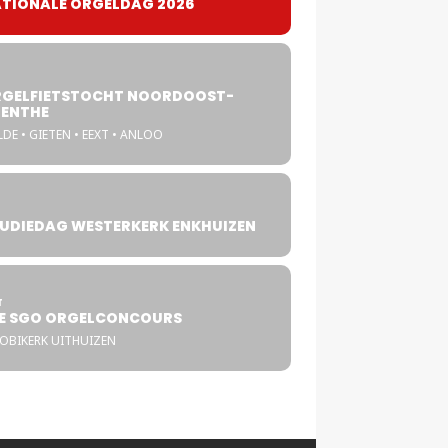
TIONALE ORGELDAG 2026
GELFIETSTOCHT NOORDOOST-
ENTHE
DE • GIETEN • EEXT • ANLOO
UDIEDAG WESTERKERK ENKHUIZEN
4
T
E SGO ORGELCONCOURS
COBIKERK UITHUIZEN