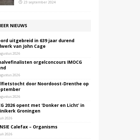
23 september 2024
EER NIEUWS
ord uitgebreid in 639 jaar durend
lwerk van John Cage
ugustus 2026
halvefinalisten orgelconcours IMOCG
end
ugustus 2026
lfietstocht door Noordoost-Drenthe op
eptember
ugustus 2026
G 2026 opent met ‘Donker en Licht’ in
inikerk Groningen
juli 2026
NSIE Calefax – Organisms
juli 2026