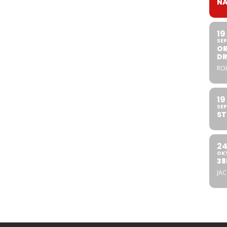
NA
19
SEP
OR
DR
ROL
19
SEP
ST
2
OK
38
JA