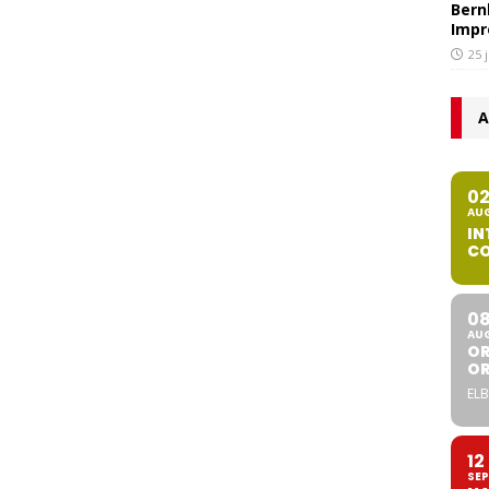
Bern
Impr
25 
A
0
AU
IN
CO
0
AU
OR
O
ELB
12
SEP