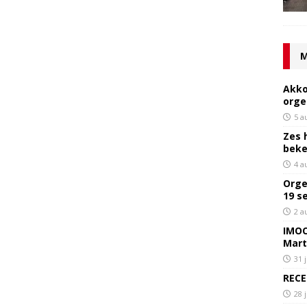
M
Akko
orge
5 a
Zes 
bek
4 a
Orge
19 s
2 a
IMOC
Mart
31 
RECE
28 