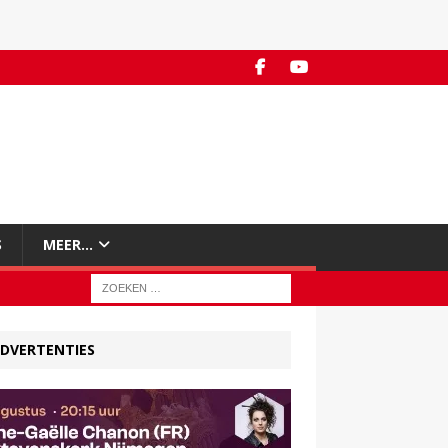
S
MEER…
DVERTENTIES