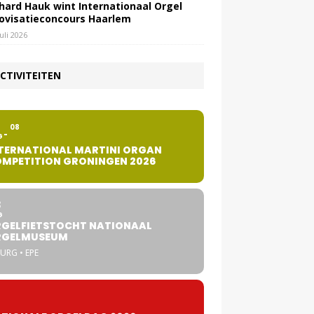
hard Hauk wint Internationaal Orgel
ovisatieconcours Haarlem
juli 2026
CTIVITEITEN
2
08
G
TERNATIONAL MARTINI ORGAN
MPETITION GRONINGEN 2026
8
G
GELFIETSTOCHT NATIONAAL
RGELMUSEUM
URG • EPE