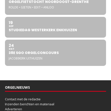
ORGELFIETSTOCHT NOORDOOST-DRENTHE
ROLDE • GIETEN • EEXT • ANLOO
19
SEP
STUDIEDAG WESTERKERK ENKHUIZEN
24
OKT
38E SGO ORGELCONCOURS
JACOBIKERK UITHUIZEN
ORGELNIEUWS
Contact met de redactie
Inzenden berichten en materiaal
Adverteren