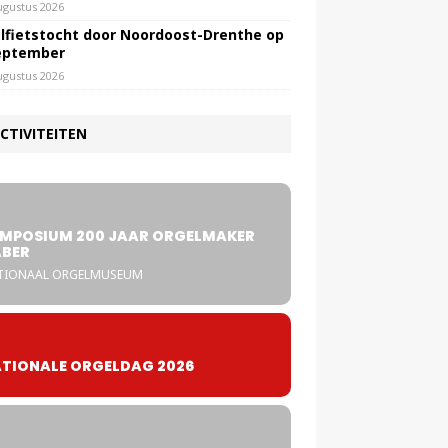
ugustus 2026
lfietstocht door Noordoost-Drenthe op
eptember
ugustus 2026
CTIVITEITEN
5
MPOSIUM 200 JAAR ORGELMAKER
BER
TIONAAL ORGELMUSEUM
TIONALE ORGELDAG 2026