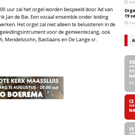
4 a
.00 uur zal het orgel worden bespeeld door Ad van
Orge
19 s
rik Jan de Bie. Een vocaal ensemble onder leiding
2 a
rken. Het orgel zal niet alleen te beluisteren in de
begeleidingsintrument voor de gemeentezang, ook
h, Mendelssohn, Bastiaans en De Lange sr.
A
0
SEP
SY
NA
NA
12
SEP
NA
19
SEP