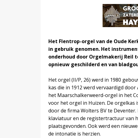
Het Flentrop-orgel van de Oude Ker
in gebruik genomen. Het instrument
onderhoud door Orgelmakerij Reil t
opnieuw geschilderd en van bladgou
Het orgel (II/P, 26) werd in 1980 geb
kas die in 1912 werd vervaardigd door A
het Maarschalkerweerd-orgel in het 
voor het orgel in Huizen. De orgelkas
door de firma Wolters BV te Deventer.
klaviatuur en de registertractuur v
plaatsgevonden. Ook werd een nieuwe 
de intonatie is herzien.