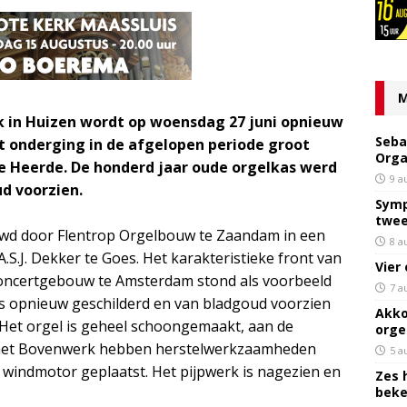
M
k in Huizen wordt op woensdag 27 juni opnieuw
Seba
 onderging in de afgelopen periode groot
Orga
e Heerde. De honderd jaar oude orgelkas werd
9 a
d voorzien.
Symp
twee
ouwd door Flentrop Orgelbouw te Zaandam in een
8 a
.S.J. Dekker te Goes. Het karakteristieke front van
Vier
Concertgebouw te Amsterdam stond als voorbeeld
7 a
 is opnieuw geschilderd en van bladgoud voorzien
Akko
 Het orgel is geheel schoongemaakt, aan de
orge
an het Bovenwerk hebben herstelwerkzaamheden
5 a
windmotor geplaatst. Het pijpwerk is nagezien en
Zes 
bek