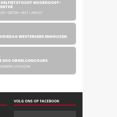
GELFIETSTOCHT NOORDOOST-
ENTHE
DE • GIETEN • EEXT • ANLOO
UDIEDAG WESTERKERK ENKHUIZEN
4
T
E SGO ORGELCONCOURS
COBIKERK UITHUIZEN
VOLG ONS OP FACEBOOK