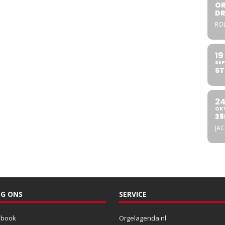
OR
DR
ROL
19
SEP
ST
2
OK
38
JA
G ONS
SERVICE
ebook
Orgelagenda.nl