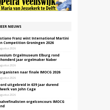
EER NIEUWS
stiano Franz wint International Martini
n Competition Groningen 2026
ugustus 2026
osium Orgelmuseum Elburg rond
honderd jaar orgelmaker Naber
ugustus 2026
 organisten naar finale IMOCG 2026
ugustus 2026
ord uitgebreid in 639 jaar durend
lwerk van John Cage
ugustus 2026
halvefinalisten orgelconcours IMOCG
end