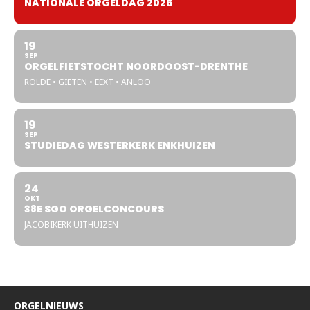
NATIONALE ORGELDAG 2026
19
SEP
ORGELFIETSTOCHT NOORDOOST-DRENTHE
ROLDE • GIETEN • EEXT • ANLOO
19
SEP
STUDIEDAG WESTERKERK ENKHUIZEN
24
OKT
38E SGO ORGELCONCOURS
JACOBIKERK UITHUIZEN
ORGELNIEUWS