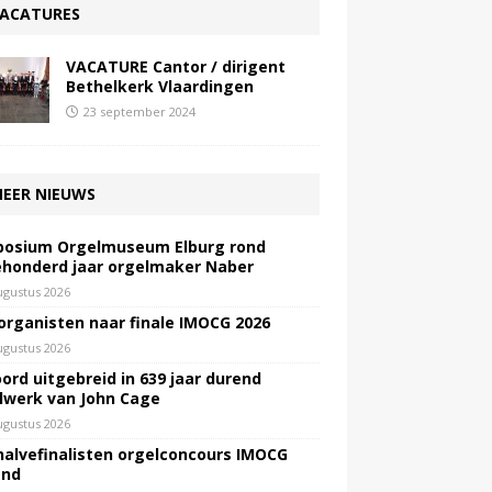
ACATURES
VACATURE Cantor / dirigent
Bethelkerk Vlaardingen
23 september 2024
EER NIEUWS
osium Orgelmuseum Elburg rond
honderd jaar orgelmaker Naber
ugustus 2026
 organisten naar finale IMOCG 2026
ugustus 2026
ord uitgebreid in 639 jaar durend
lwerk van John Cage
ugustus 2026
halvefinalisten orgelconcours IMOCG
end