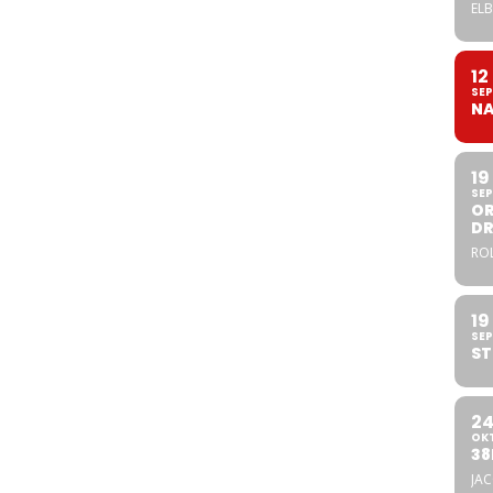
ELB
12
SEP
NA
19
SEP
OR
DR
ROL
19
SEP
ST
2
OK
38
JA