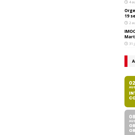
4 a
Orge
19 s
2 a
IMOC
Mart
31 
A
0
AU
IN
CO
0
AU
OR
O