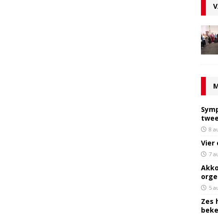
V
M
Symp
twee
8 a
Vier
7 a
Akko
orge
5 a
Zes 
bek