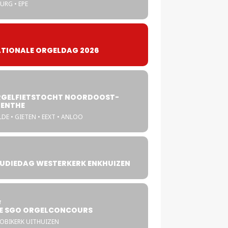
URG • EPE
TIONALE ORGELDAG 2026
GELFIETSTOCHT NOORDOOST-
ENTHE
DE • GIETEN • EEXT • ANLOO
UDIEDAG WESTERKERK ENKHUIZEN
4
T
E SGO ORGELCONCOURS
COBIKERK UITHUIZEN