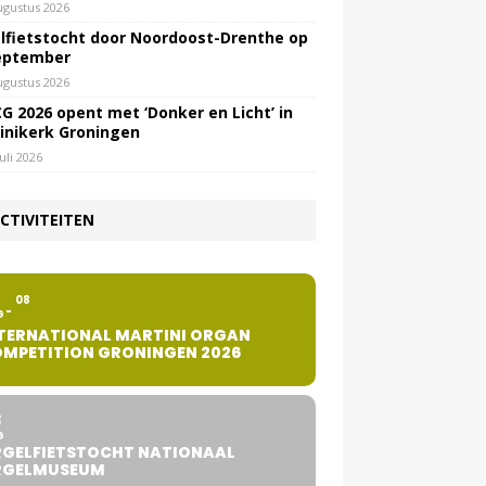
ugustus 2026
lfietstocht door Noordoost-Drenthe op
eptember
ugustus 2026
G 2026 opent met ‘Donker en Licht’ in
inikerk Groningen
juli 2026
CTIVITEITEN
2
08
G
TERNATIONAL MARTINI ORGAN
MPETITION GRONINGEN 2026
8
G
GELFIETSTOCHT NATIONAAL
RGELMUSEUM