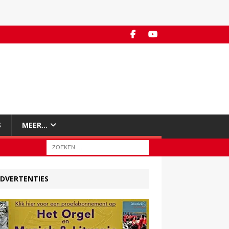
S
MEER…
DVERTENTIES