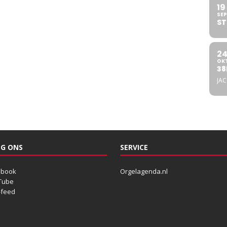
19
SEP
ST
2
OK
38
JA
G ONS
SERVICE
ebook
Orgelagenda.nl
Tube
-feed