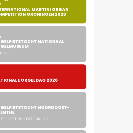
G
TERNATIONAL MARTINI ORGAN
MPETITION GRONINGEN 2026
8
G
GELFIETSTOCHT NATIONAAL
RGELMUSEUM
URG • EPE
TIONALE ORGELDAG 2026
GELFIETSTOCHT NOORDOOST-
ENTHE
DE • GIETEN • EEXT • ANLOO