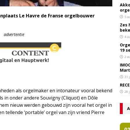
Akko
orge
woonplaats Le Havre de Franse orgelbouwer
5 a
Zes 
bek
advertentie
4 a
Orge
19 s
2 a
IMOC
Mart
31 
RECE
eden als orgelmaker en intonateur vooral bekend
28 
ls in onder andere Souvigny (Cliquot) en Dôle
 hem nieuw werden gebouwd zijn vooral het orgel in
A
 tellende ‘portable’ orgel van zijn vriend Pierre
0