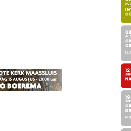
AU
IN
CO
0
AU
OR
O
ELB
12
SEP
NA
19
SEP
OR
DR
ROL