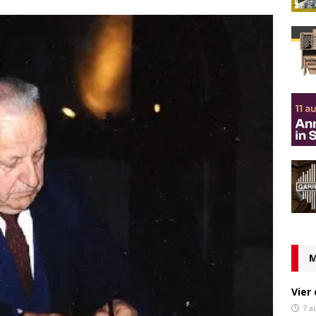
M
Vier
7 a