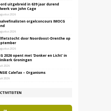
ord uitgebreid in 639 jaar durend
lwerk van John Cage
ugustus 2026
halvefinalisten orgelconcours IMOCG
end
ugustus 2026
lfietstocht door Noordoost-Drenthe op
eptember
ugustus 2026
G 2026 opent met ‘Donker en Licht’ in
inikerk Groningen
juli 2026
NSIE Calefax – Organisms
juli 2026
CTIVITEITEN
2
08