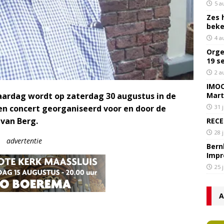
5 a
Zes 
bek
4 a
Orge
19 s
2 a
IMOC
Mart
jaardag wordt op zaterdag 30 augustus in de
31 
en concert georganiseerd voor en door de
 van Berg.
RECE
28 
advertentie
Bern
Impr
25 
A