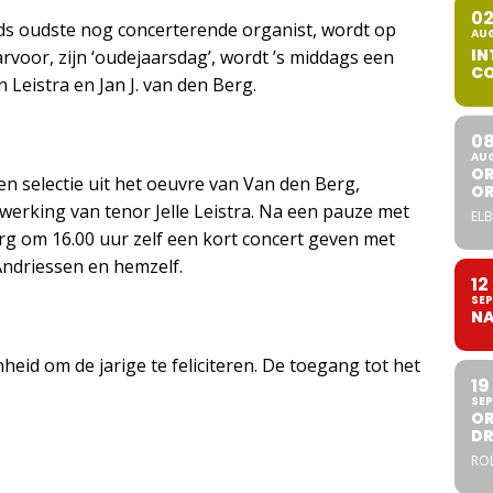
0
ds oudste nog concerterende organist, wordt op
AU
IN
voor, zijn ‘oudejaarsdag’, wordt ’s middags een
CO
Leistra en Jan J. van den Berg.
0
AU
OR
n selectie uit het oeuvre van Van den Berg,
O
werking van tenor Jelle Leistra. Na een pauze met
ELB
 Berg om 16.00 uur zelf een kort concert geven met
ndriessen en hemzelf.
12
SEP
NA
heid om de jarige te feliciteren. De toegang tot het
19
SEP
OR
DR
ROL