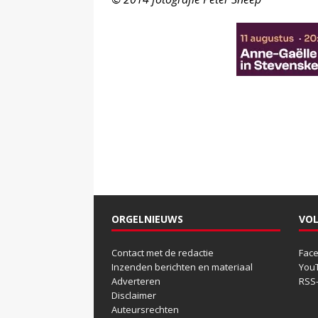
ORGELNIEUWS
VOL
Contact met de redactie
Fac
Inzenden berichten en materiaal
You
Adverteren
RSS
Disclaimer
Auteursrechten