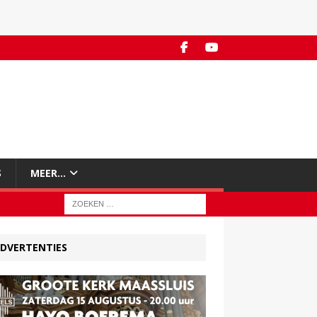
S
MEER…
DVERTENTIES