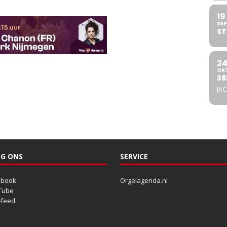
19
SEP
ST
2
OK
38
JA
G ONS
SERVICE
ebook
Orgelagenda.nl
Tube
-feed