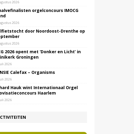
ugustus 2026
halvefinalisten orgelconcours IMOCG
end
ugustus 2026
lfietstocht door Noordoost-Drenthe op
eptember
ugustus 2026
G 2026 opent met ‘Donker en Licht’ in
inikerk Groningen
juli 2026
NSIE Calefax – Organisms
juli 2026
hard Hauk wint Internationaal Orgel
ovisatieconcours Haarlem
juli 2026
CTIVITEITEN