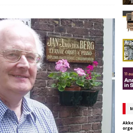
M
Akko
orge