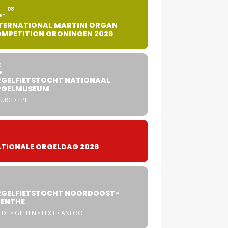
2
08
G
TERNATIONAL MARTINI ORGAN
MPETITION GRONINGEN 2026
8
G
GELFIETSTOCHT NATIONAAL
RGELMUSEUM
URG • EPE
TIONALE ORGELDAG 2026
GELFIETSTOCHT NOORDOOST-
ENTHE
DE • GIETEN • EEXT • ANLOO