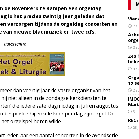
M
r in de Bovenkerk te Kampen een orgeldag
g is het precies twintig jaar geleden dat
Vier
ngen verzorgen tijdens de orgeldag concerten en
7 a
ie van nieuwe bladmuziek en twee cd’s.
Akko
orge
advertentie
5 a
Zes 
bek
4 a
Orge
19 s
meer dan veertig jaar de vaste organist van het
2 a
hij niet alleen in de zondagse kerkdiensten te
IMOC
Mart
rten’ die iedere zaterdagmiddag in juli en augustus
31 
 bespeelde hij enkele keer per dag zijn orgel. De
RECE
het orgelspel horen wilde.
28 
t ieder jaar een aantal concerten in de avondserie