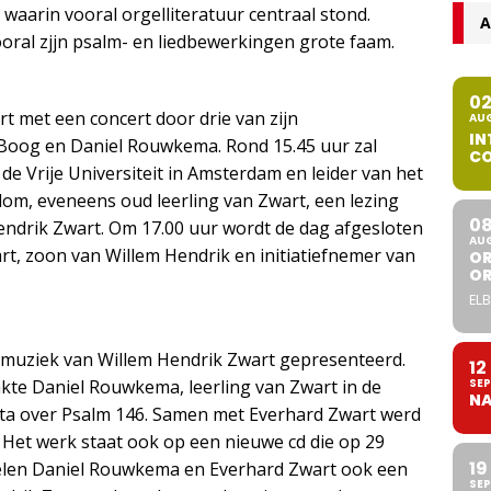
arin vooral orgelliteratuur centraal stond.
A
ooral zjjn psalm- en liedbewerkingen grote faam.
0
t met een concert door drie van zijn
AU
IN
 Boog en Daniel Rouwkema. Rond 15.45 uur zal
CO
e Vrije Universiteit in Amsterdam en leider van het
om, eveneens oud leerling van Zwart, een lezing
0
endrik Zwart. Om 17.00 uur wordt de dag afgesloten
AU
rt, zoon van Willem Hendrik en initiatiefnemer van
OR
O
ELB
dmuziek van Willem Hendrik Zwart gepresenteerd.
12
SEP
te Daniel Rouwkema, leerling van Zwart in de
NA
ata over Psalm 146. Samen met Everhard Zwart werd
 Het werk staat ook op een nieuwe cd die op 29
19
pelen Daniel Rouwkema en Everhard Zwart ook een
SEP