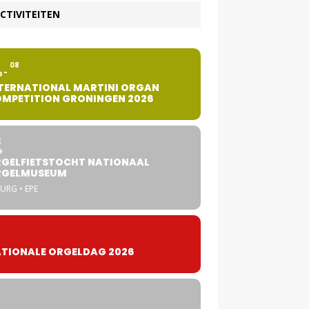
CTIVITEITEN
2
08
G
TERNATIONAL MARTINI ORGAN
MPETITION GRONINGEN 2026
8
G
GELFIETSTOCHT NATIONAAL
RGELMUSEUM
URG • EPE
TIONALE ORGELDAG 2026