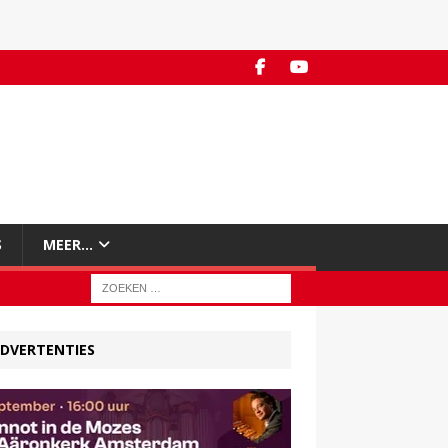
S
MEER…
DVERTENTIES