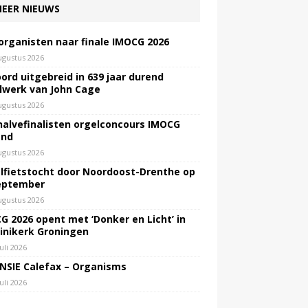
EER NIEUWS
 organisten naar finale IMOCG 2026
ugustus 2026
ord uitgebreid in 639 jaar durend
lwerk van John Cage
ugustus 2026
halvefinalisten orgelconcours IMOCG
end
ugustus 2026
lfietstocht door Noordoost-Drenthe op
eptember
ugustus 2026
G 2026 opent met ‘Donker en Licht’ in
inikerk Groningen
juli 2026
NSIE Calefax – Organisms
juli 2026