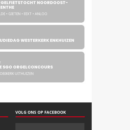
GELFIETSTOCHT NOORDOOST-
ENTHE
DE • GIETEN • EEXT • ANLOO
UDIEDAG WESTERKERK ENKHUIZEN
4
T
E SGO ORGELCONCOURS
COBIKERK UITHUIZEN
VOLG ONS OP FACEBOOK