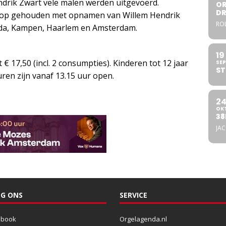
ndrik Zwart vele malen werden uitgevoerd.
OR
DR
oop gehouden met opnamen van Willem Hendrik
ROL
reda, Kampen, Haarlem en Amsterdam.
19
 17,50 (incl. 2 consumpties). Kinderen tot 12 jaar
SEP
ST
ren zijn vanaf 13.15 uur open.
2
OK
38
JA
G ONS
SERVICE
ebook
Orgelagenda.nl