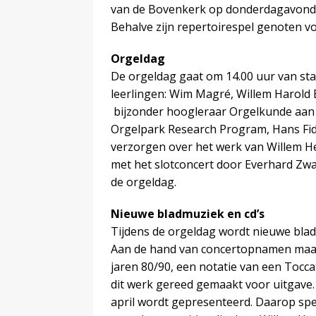
van de Bovenkerk op donderdagavond wa
Behalve zijn repertoirespel genoten v
Orgeldag
De orgeldag gaat om 14.00 uur van star
leerlingen: Wim Magré, Willem Harold
bijzonder hoogleraar Orgelkunde aan d
Orgelpark Research Program, Hans Fid
verzorgen over het werk van Willem H
met het slotconcert door Everhard Zwa
de orgeldag.
Nieuwe bladmuziek en cd’s
Tijdens de orgeldag wordt nieuwe bla
Aan de hand van concertopnamen maak
jaren 80/90, een notatie van een Tocc
dit werk gereed gemaakt voor uitgave.
april wordt gepresenteerd. Daarop s