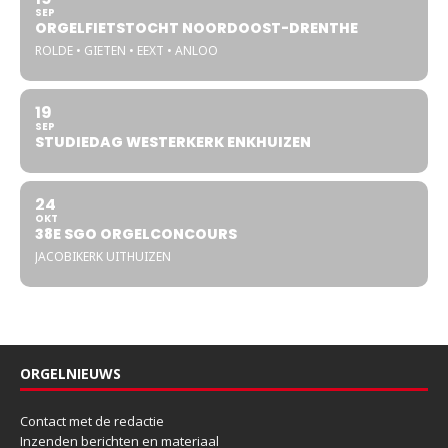
SEP
ORGELFIETSTOCHT NOORDOOST-DRENTHE
ROLDE • GIETEN • EEXT • ANLOO
19
SEP
STUDIEDAG WESTERKERK ENKHUIZEN
24
OKT
38E SGO ORGELCONCOURS
JACOBIKERK UITHUIZEN
ORGELNIEUWS
Contact met de redactie
Inzenden berichten en materiaal