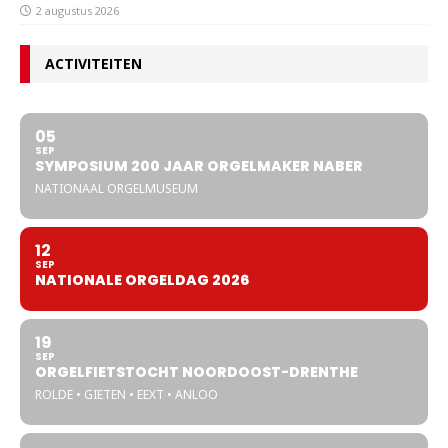
2 augustus 2026
ACTIVITEITEN
05
SEP
SYMPOSIUM 200 JAAR ORGELMAKER NABER
NATIONAAL ORGELMUSEUM
12
SEP
NATIONALE ORGELDAG 2026
19
SEP
ORGELFIETSTOCHT NOORDOOST-DRENTHE
ROLDE • GIETEN • EEXT • ANLOO