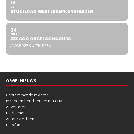
19
SEP
STUDIEDAG WESTERKERK ENKHUIZEN
24
OKT
38E SGO ORGELCONCOURS
JACOBIKERK UITHUIZEN
ORGELNIEUWS
Contact met de redactie
Inzenden berichten en materiaal
Adverteren
Disclaimer
Auteursrechten
Colofon