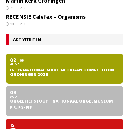
Martinikerk Groningen
31 juli 2026
RECENSIE Calefax – Organisms
28 juli 2026
ACTIVITEITEN
02
08
AUG
INTERNATIONAL MARTINI ORGAN COMPETITION
GRONINGEN 2026
08
AUG
ORGELFIETSTOCHT NATIONAAL ORGELMUSEUM
ELBURG • EPE
12