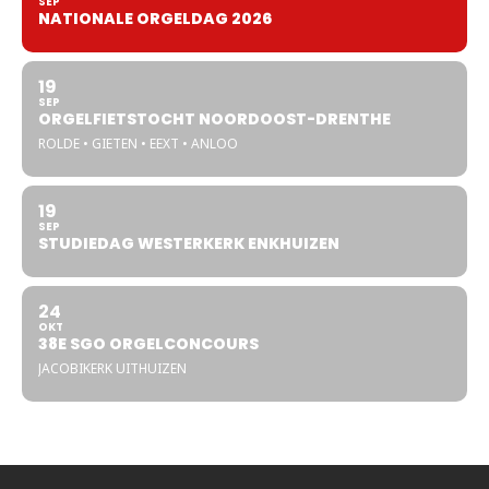
SEP
NATIONALE ORGELDAG 2026
19
SEP
ORGELFIETSTOCHT NOORDOOST-DRENTHE
ROLDE • GIETEN • EEXT • ANLOO
19
SEP
STUDIEDAG WESTERKERK ENKHUIZEN
24
OKT
38E SGO ORGELCONCOURS
JACOBIKERK UITHUIZEN