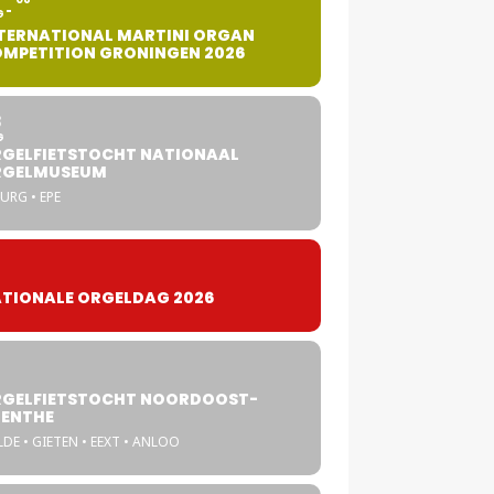
G
TERNATIONAL MARTINI ORGAN
MPETITION GRONINGEN 2026
8
G
GELFIETSTOCHT NATIONAAL
RGELMUSEUM
URG • EPE
TIONALE ORGELDAG 2026
GELFIETSTOCHT NOORDOOST-
ENTHE
DE • GIETEN • EEXT • ANLOO