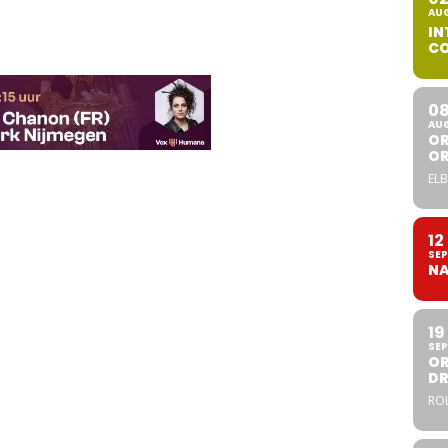
AU
IN
CO
0
AU
OR
O
ELB
12
SEP
NA
19
SEP
OR
DR
ROL