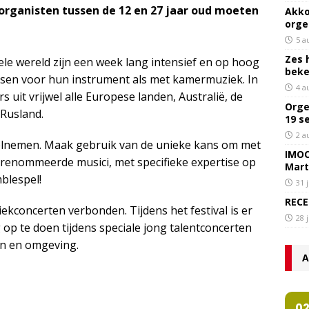
e organisten tussen de 12 en 27 jaar oud moeten
Akko
orge
5 a
Zes 
ele wereld zijn een week lang intensief en op hoog
bek
sen voor hun instrument als met kamermuziek. In
4 a
 uit vrijwel alle Europese landen, Australië, de
Orge
 Rusland.
19 s
2 a
lnemen. Maak gebruik van de unieke kans om met
IMOC
gerenommeerde musici, met specifieke expertise op
Mart
blespel!
31 
RECE
iekconcerten verbonden. Tijdens het festival is er
28 
p te doen tijdens speciale jong talentconcerten
en en omgeving.
A
0