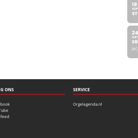
19
SEP
ST
2
OK
38
JA
G ONS
SERVICE
ebook
Orgelagenda.nl
Tube
-feed