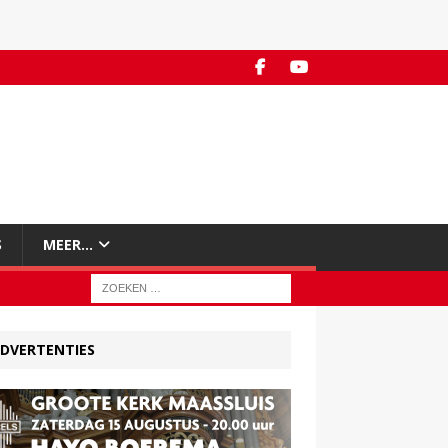
S
MEER…
DVERTENTIES