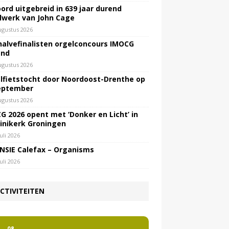
ord uitgebreid in 639 jaar durend
lwerk van John Cage
ugustus 2026
halvefinalisten orgelconcours IMOCG
end
ugustus 2026
lfietstocht door Noordoost-Drenthe op
eptember
ugustus 2026
G 2026 opent met ‘Donker en Licht’ in
inikerk Groningen
juli 2026
NSIE Calefax – Organisms
juli 2026
CTIVITEITEN
2
08