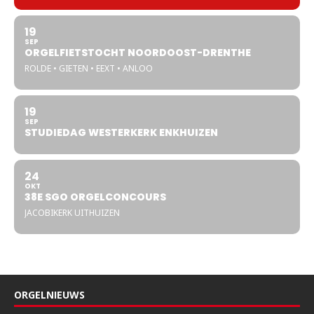
19
SEP
ORGELFIETSTOCHT NOORDOOST-DRENTHE
ROLDE • GIETEN • EEXT • ANLOO
19
SEP
STUDIEDAG WESTERKERK ENKHUIZEN
24
OKT
38E SGO ORGELCONCOURS
JACOBIKERK UITHUIZEN
ORGELNIEUWS