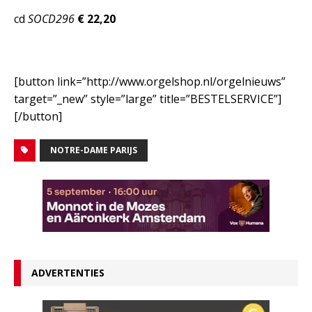
cd
SOCD296
€ 22,20
[button link=”http://www.orgelshop.nl/orgelnieuws”
target=”_new” style=”large” title=”BESTELSERVICE”]
[/button]
NOTRE-DAME PARIJS
ADVERTENTIES