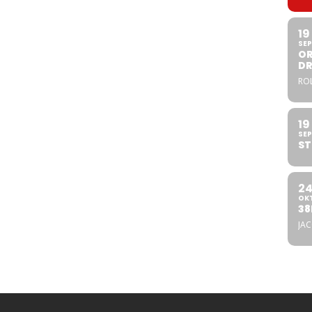
19
SEP
OR
DR
ROL
19
SEP
ST
2
OK
38
JA