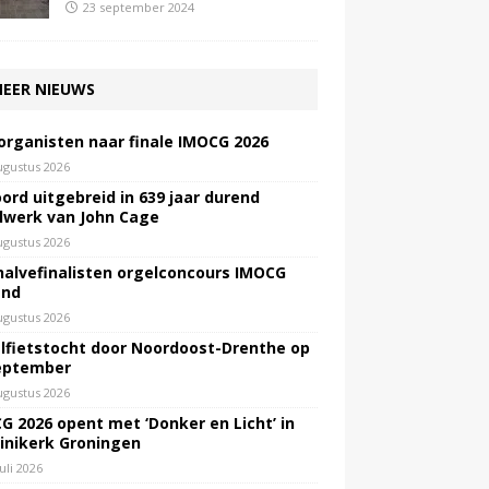
23 september 2024
EER NIEUWS
 organisten naar finale IMOCG 2026
ugustus 2026
ord uitgebreid in 639 jaar durend
lwerk van John Cage
ugustus 2026
halvefinalisten orgelconcours IMOCG
end
ugustus 2026
lfietstocht door Noordoost-Drenthe op
eptember
ugustus 2026
G 2026 opent met ‘Donker en Licht’ in
inikerk Groningen
juli 2026