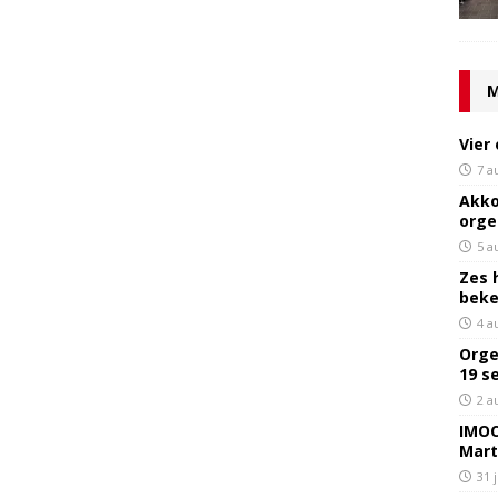
M
Vier
7 a
Akko
orge
5 a
Zes 
bek
4 a
Orge
19 s
2 a
IMOC
Mart
31 