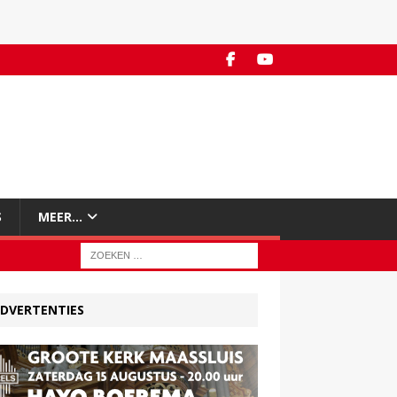
S
MEER…
DVERTENTIES