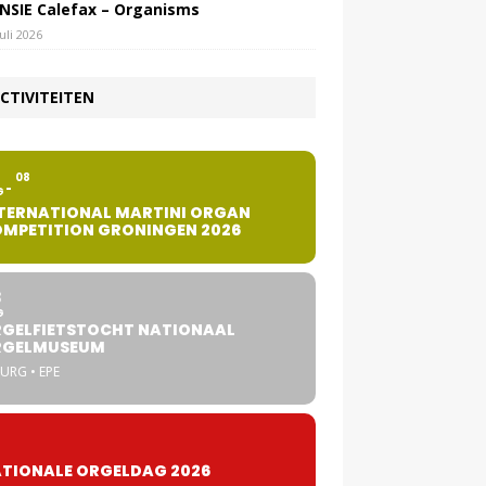
NSIE Calefax – Organisms
juli 2026
CTIVITEITEN
2
08
G
TERNATIONAL MARTINI ORGAN
MPETITION GRONINGEN 2026
8
G
GELFIETSTOCHT NATIONAAL
RGELMUSEUM
URG • EPE
TIONALE ORGELDAG 2026