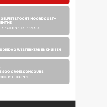
GELFIETSTOCHT NOORDOOST-
ENTHE
DE • GIETEN • EEXT • ANLOO
UDIEDAG WESTERKERK ENKHUIZEN
4
T
E SGO ORGELCONCOURS
COBIKERK UITHUIZEN