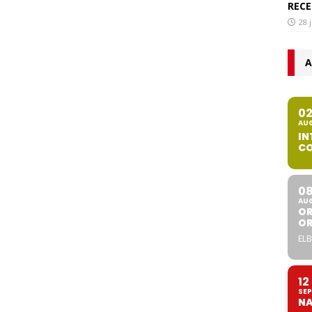
RECE
28 
A
0
AU
IN
CO
0
AU
OR
O
ELB
12
SEP
NA