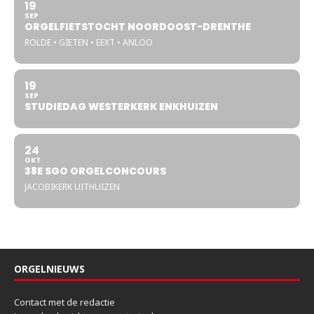
19
SEP
ORGELFIETSTOCHT NOORDOOST-DRENTHE
ROLDE • GIETEN • EEXT • ANLOO
19
SEP
STUDIEDAG WESTERKERK ENKHUIZEN
24
OKT
38E SGO ORGELCONCOURS
JACOBIKERK UITHUIZEN
ORGELNIEUWS
Contact met de redactie