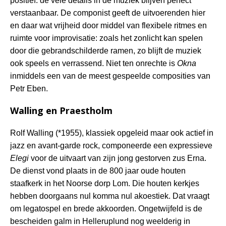
positief: de vele details in de muziek blijven perfect
verstaanbaar. De componist geeft de uitvoerenden hier
en daar wat vrijheid door middel van flexibele ritmes en
ruimte voor improvisatie: zoals het zonlicht kan spelen
door die gebrandschilderde ramen, zo blijft de muziek
ook speels en verrassend. Niet ten onrechte is
Okna
inmiddels een van de meest gespeelde composities van
Petr Eben.
Walling en Praestholm
Rolf Walling (*1955), klassiek opgeleid maar ook actief in
jazz en avant-garde rock, componeerde een expressieve
Elegi
voor de uitvaart van zijn jong gestorven zus Erna.
De dienst vond plaats in de 800 jaar oude houten
staafkerk in het Noorse dorp Lom. Die houten kerkjes
hebben doorgaans nul komma nul akoestiek. Dat vraagt
om legatospel en brede akkoorden. Ongetwijfeld is de
bescheiden galm in Helleruplund nog weelderig in