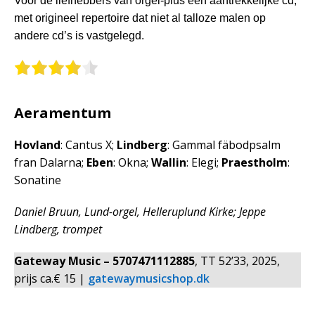
Voor de liefhebbers van orgel-plus een aantrekkelijke cd,
met origineel repertoire dat niet al talloze malen op
andere cd’s is vastgelegd.
Aeramentum
Hovland
: Cantus X;
Lindberg
: Gammal fäbodpsalm
fran Dalarna;
Eben
: Okna;
Wallin
: Elegi;
Praestholm
:
Sonatine
Daniel Bruun, Lund-orgel, Helleruplund Kirke; Jeppe
Lindberg, trompet
Gateway Music – 5707471112885
, TT 52’33, 2025,
prijs ca.€ 15 |
gatewaymusicshop.dk