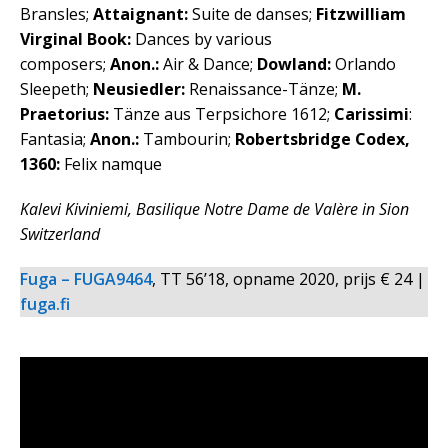
Bransles;
Attaignant:
Suite de danses;
Fitzwilliam
Virginal Book:
Dances by various
composers;
Anon.:
Air & Dance;
Dowland:
Orlando
Sleepeth;
Neusiedler:
Renaissance-Tänze;
M.
Praetorius:
Tänze aus Terpsichore 1612;
Carissimi
:
Fantasia;
Anon.:
Tambourin;
Robertsbridge Codex,
1360:
Felix namque
Kalevi Kiviniemi, Basilique Notre Dame de Valère in Sion
Switzerland
Fuga – FUGA9464
, TT 56’18, opname 2020, prijs € 24 |
fuga.fi