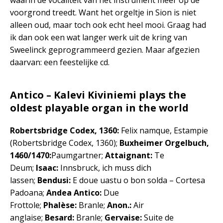
waarin de vocaliteit van het instrument meer op de
voorgrond treedt. Want het orgeltje in Sion is niet
alleen oud, maar toch ook echt heel mooi. Graag had
ik dan ook een wat langer werk uit de kring van
Sweelinck geprogrammeerd gezien. Maar afgezien
daarvan: een feestelijke cd.
Antico – Kalevi Kiviniemi plays the
oldest playable organ in the world
Robertsbridge Codex, 1360:
Felix namque, Estampie
(Robertsbridge Codex, 1360);
Buxheimer Orgelbuch,
1460/1470:
Paumgartner;
Attaignant:
Te
Deum;
Isaac:
Innsbruck, ich muss dich
lassen;
Bendusi:
E doue uastu o bon solda – Cortesa
Padoana;
Andea
Antico:
Due
Frottole;
Phalèse:
Branle;
Anon.:
Air
anglaise;
Besard:
Branle;
Gervaise:
Suite de