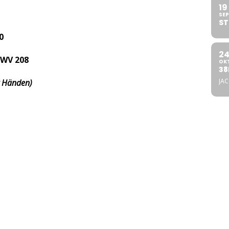
19
SEP
ST
0
2
BWV 208
OK
38
JA
er Händen)