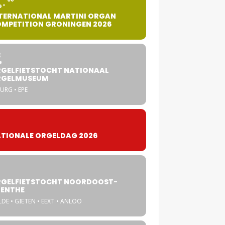
G
TERNATIONAL MARTINI ORGAN
MPETITION GRONINGEN 2026
8
G
GELFIETSTOCHT NATIONAAL
RGELMUSEUM
URG • EPE
TIONALE ORGELDAG 2026
GELFIETSTOCHT NOORDOOST-
ENTHE
DE • GIETEN • EEXT • ANLOO