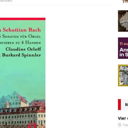
censies
M
Vier
7 a