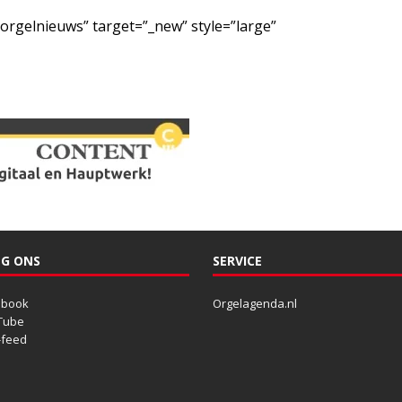
/orgelnieuws” target=”_new” style=”large”
G ONS
SERVICE
ebook
Orgelagenda.nl
Tube
-feed