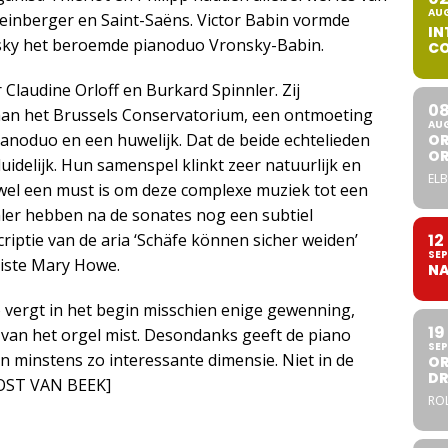
AU
heinberger en Saint-Saëns. Victor Babin vormde
IN
nsky het beroemde pianoduo Vronsky-Babin.
CO
Claudine Orloff en Burkard Spinnler. Zij
0
 aan het Brussels Conservatorium, een ontmoeting
AU
pianoduo en een huwelijk. Dat de beide echtelieden
OR
O
uidelijk. Hun samenspel klinkt zeer natuurlijk en
ELB
 wel een must is om deze complexe muziek tot een
nler hebben na de sonates nog een subtiel
criptie van de aria ‘Schäfe können sicher weiden’
12
SEP
iste Mary Howe.
NA
 vergt in het begin misschien enige gewenning,
19
 van het orgel mist. Desondanks geeft de piano
SEP
 minstens zo interessante dimensie. Niet in de
OR
DR
JOOST VAN BEEK]
ROL