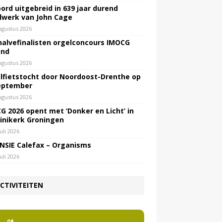
ord uitgebreid in 639 jaar durend
lwerk van John Cage
ugustus 2026
halvefinalisten orgelconcours IMOCG
end
ugustus 2026
lfietstocht door Noordoost-Drenthe op
eptember
ugustus 2026
G 2026 opent met ‘Donker en Licht’ in
inikerk Groningen
juli 2026
NSIE Calefax – Organisms
juli 2026
CTIVITEITEN
2
08