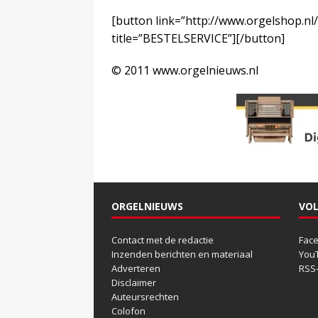
[button link=”http://www.orgelshop.nl
title=”BESTELSERVICE”][/button]
© 2011 www.orgelnieuws.nl
ORGELNIEUWS
VOL
Contact met de redactie
Fac
Inzenden berichten en materiaal
You
Adverteren
RSS
Disclaimer
Auteursrechten
Colofon