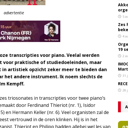
Akko
orge
advertentie
5 a
Zes 
bek
4 a
Orge
19 s
ze transcripties voor piano. Veelal werden
2 a
 voor praktische of studiedoeleinden, maar
IMOC
t in artistiek opzicht zeker meer te bieden dan
Mart
ar het andere instrument. Ik noem slechts de
31 
lm Kempff.
RECE
28 
zes triosonates in transcripties voor twee piano’s
maakt door Ferdinand Thieriot (nr. 1), Isidor
A
en 5) en Hermann Keller (nr. 6). Veel organisten zal de
est vertrouwd in de oren klinken. Hij is in het
nist. Thieriot en Philipp hadden allebei wel les van
0