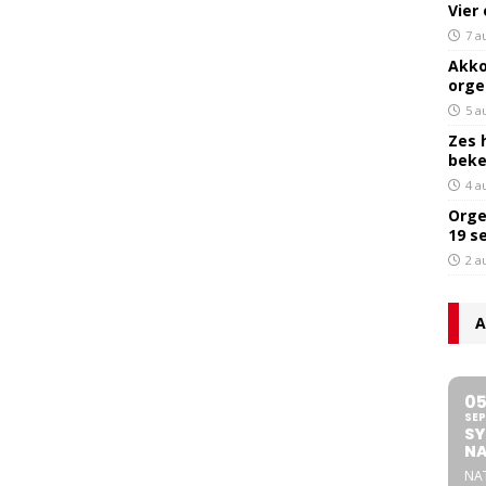
Vier
7 a
Akko
orge
5 a
Zes 
bek
4 a
Orge
19 s
2 a
A
0
SEP
SY
NA
NA