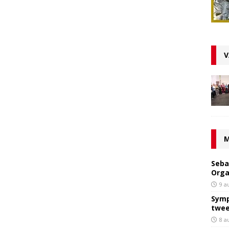
V
M
Seba
Orga
9 a
Symp
twee
8 a