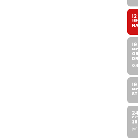
12
SEP
NA
19
SEP
OR
DR
ROL
19
SEP
ST
2
OK
38
JA