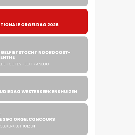
TIONALE ORGELDAG 2026
GELFIETSTOCHT NOORDOOST-
ENTHE
DE • GIETEN • EEXT • ANLOO
UDIEDAG WESTERKERK ENKHUIZEN
4
T
E SGO ORGELCONCOURS
COBIKERK UITHUIZEN