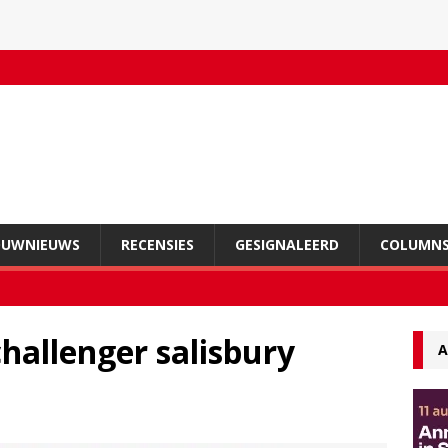
OUWNIEUWS
RECENSIES
GESIGNALEERD
COLUMN
challenger salisbury
A