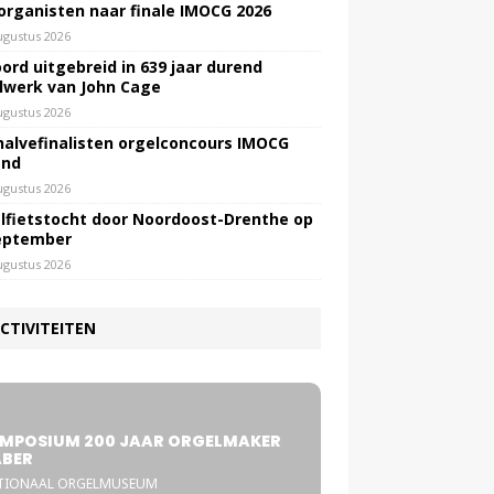
 organisten naar finale IMOCG 2026
ugustus 2026
ord uitgebreid in 639 jaar durend
lwerk van John Cage
ugustus 2026
halvefinalisten orgelconcours IMOCG
end
ugustus 2026
lfietstocht door Noordoost-Drenthe op
eptember
ugustus 2026
CTIVITEITEN
5
MPOSIUM 200 JAAR ORGELMAKER
BER
TIONAAL ORGELMUSEUM