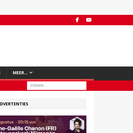
S
MEER…
DVERTENTIES