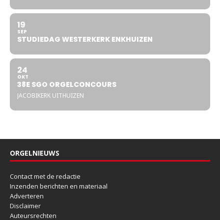
19
SEP
STUDIEDAG WESTERKERK ENKHUIZEN
24
OKT
38E SGO ORGELCONCOURS
JACOBIKERK UITHUIZEN
ORGELNIEUWS
Contact met de redactie
Inzenden berichten en materiaal
Adverteren
Disclaimer
Auteursrechten