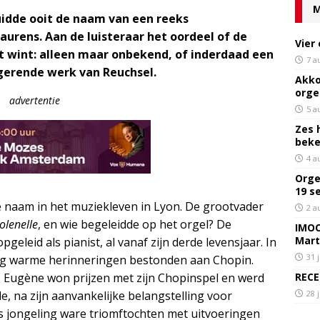
M
idde ooit de naam van een reeks
urens. Aan de luisteraar het oordeel of de
Vier
et wint: alleen maar onbekend, of inderdaad een
7 a
gerende werk van Reuchsel.
Akko
orge
advertentie
5 a
Zes 
bek
4 a
Orge
19 s
 naam in het muziekleven in Lyon. De grootvader
2 a
olenelle
, en wie begeleidde op het orgel? De
IMOC
Mart
eleid als pianist, al vanaf zijn derde levensjaar. In
31 
 nog warme herinneringen bestonden aan Chopin.
RECE
, Eugène won prijzen met zijn Chopinspel en werd
28 
, na zijn aanvankelijke belangstelling voor
s jongeling ware triomftochten met uitvoeringen