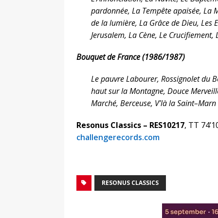
pardonnée, La Tempête apaisée, La Mu
de la lumière, La Grâce de Dieu, Les E
Jerusalem, La Cène, Le Crucifiement
Bouquet de France (1986/1987)
Le pauvre Labourer, Rossignolet du Boi
haut sur la Montagne, Douce Merveille
Marché, Berceuse, V’là la Saint–Marn
Resonus Classics – RES10217
, TT 74’1
challengerecords.com
RESONUS CLASSICS