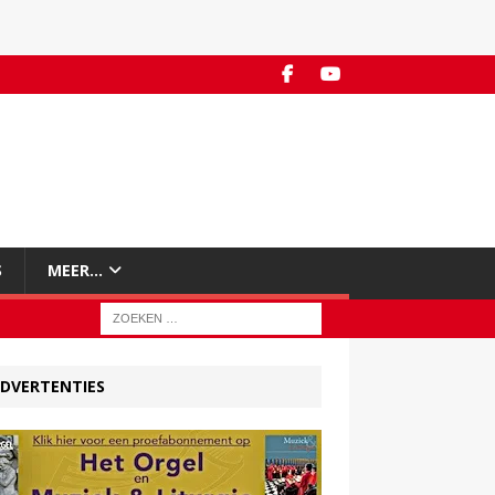
S
MEER…
DVERTENTIES