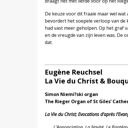
draagt het met liefde voor op het Riege
De keuze voor dit fraaie maar wel wat 
bevordert het soepele verloop van de k
had vast meer geholpen. Op het graf va
en de vreugde van zijn leven was. De 
dat.
Eugène Reuchsel
La Vie du Christ & Bouq
Simon Niemi?ski organ
The Rieger Organ of St Giles’ Cathe
La Vie du Christ; Evocations d’après l’Eva
L’Annonciation, La Navité, Le Baptêm