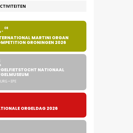
CTIVITEITEN
2
08
G
TERNATIONAL MARTINI ORGAN
MPETITION GRONINGEN 2026
8
G
GELFIETSTOCHT NATIONAAL
RGELMUSEUM
URG • EPE
TIONALE ORGELDAG 2026