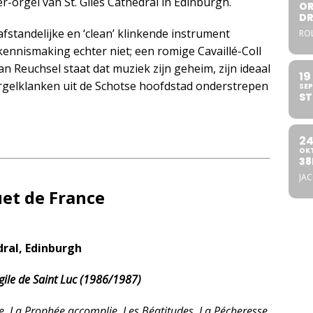
r-orgel van St. Giles Cathedral in Edinburgh.
OR
DR
afstandelijke en ‘clean’ klinkende instrument
ROL
ennismaking echter niet; een romige Cavaillé-Coll
n Reuchsel staat dat muziek zijn geheim, zijn ideaal
19
orgelklanken uit de Schotse hoofdstad onderstrepen
SEP
ST
2
OK
38
JA
uet de France
dral, Edinburgh
ngile de Saint Luc (1986/1987)
e, La Prophée accomplie, Les Béatitudes, La Pécheresse