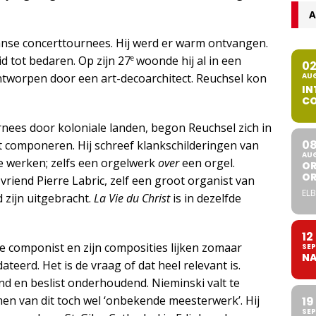
A
aanse concerttournees. Hij werd er warm ontvangen.
e
d tot bedaren. Op zijn 27
woonde hij al in een
0
AU
ntworpen door een art-decoarchitect. Reuchsel kon
IN
CO
nees door koloniale landen, begon Reuchsel zich in
0
 componeren. Hij schreef klankschilderingen van
AU
 werken; zelfs een orgelwerk
over
een orgel.
OR
O
 vriend Pierre Labric, zelf een groot organist van
ELB
zijn uitgebracht.
La Vie du Christ
is in dezelfde
12
 componist en zijn composities lijken zomaar
SEP
NA
eerd. Het is de vraag of dat heel relevant is.
nd en beslist onderhoudend. Nieminski valt te
n van dit toch wel ‘onbekende meesterwerk’. Hij
19
SEP