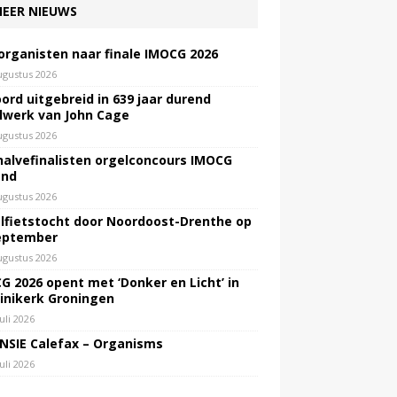
EER NIEUWS
 organisten naar finale IMOCG 2026
ugustus 2026
ord uitgebreid in 639 jaar durend
lwerk van John Cage
ugustus 2026
halvefinalisten orgelconcours IMOCG
end
ugustus 2026
lfietstocht door Noordoost-Drenthe op
eptember
ugustus 2026
G 2026 opent met ‘Donker en Licht’ in
inikerk Groningen
juli 2026
NSIE Calefax – Organisms
juli 2026