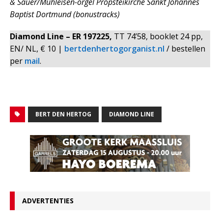
& Sauer/Mühleisen-orgel Propsteikirche Sankt Johannes
Baptist Dortmund (bonustracks)
Diamond Line – ER 197225,
TT 74’58, booklet 24 pp,
EN/ NL, € 10 |
bertdenhertogorganist.nl
/ bestellen
per
mail
.
BERT DEN HERTOG
DIAMOND LINE
ADVERTENTIES