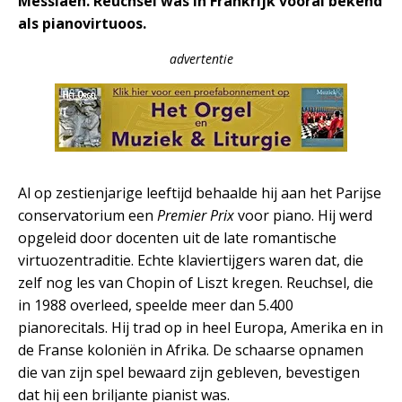
Messiaen. Reuchsel was in Frankrijk vooral bekend
als pianovirtuoos.
advertentie
Al op zestienjarige leeftijd behaalde hij aan het Parijse
conservatorium een
Premier Prix
voor piano. Hij werd
opgeleid door docenten uit de late romantische
virtuozentraditie. Echte klaviertijgers waren dat, die
zelf nog les van Chopin of Liszt kregen. Reuchsel, die
in 1988 overleed, speelde meer dan 5.400
pianorecitals. Hij trad op in heel Europa, Amerika en in
de Franse koloniën in Afrika. De schaarse opnamen
die van zijn spel bewaard zijn gebleven, bevestigen
dat hij een briljante pianist was.