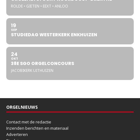
ROLDE • GIETEN • EEXT • ANLOO
19
SEP
STUDIEDAG WESTERKERK ENKHUIZEN
24
OKT
38E SGO ORGELCONCOURS
JACOBIKERK UITHUIZEN
ORGELNIEUWS
Contact met de redactie
Inzenden berichten en materiaal
Adverteren