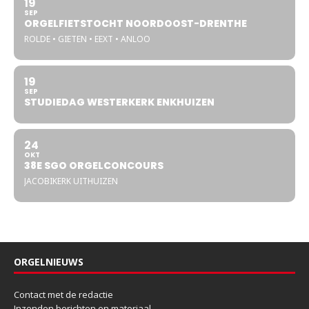
19
SEP
ORGELFIETSTOCHT NOORDOOST-DRENTHE
ROLDE • GIETEN • EEXT • ANLOO
19
SEP
STUDIEDAG WESTERKERK ENKHUIZEN
24
OKT
38E SGO ORGELCONCOURS
JACOBIKERK UITHUIZEN
ORGELNIEUWS
Contact met de redactie
Inzenden berichten en materiaal