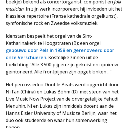
boekje) bekend als concertorganist, componist en
folk
musician
. In zijn werk incorporeert hij invloeden uit het
klassieke repertoire (Franse kathedrale orgelkunst),
symfonische rock en Zweedse volksmuziek.
Idenstam bespeelt het orgel van de Sint-
Katharinakerk te Hoogstraten (B); een orgel
gebouwd door Pels in 1958 en gerenoveerd door
onze Verschueren
. Kostelijke zinnen uit de
toelichting: ‘Alle 3.500 pijpen zijn gekuist en opnieuw
geïntoneerd. Alle frontpijpen zijn opgeblonken …’
Het percussieduo Double Beats werd opgericht door
Ni Fan (China) en Lukas Böhm (D); met steun van het
Live Music Now Project van de onvergetelijke Yehudi
Menuhin. Ni en Lukas zijn inmiddels docent aan de
Hanns Eisler University of Music te Berlijn, waar het
duo ook studeerde en waar hun samenwerking
begon.