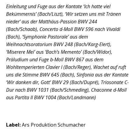
Einleitung und Fuge aus der Kantate ‘Ich hatte viel
Bekümmernis’ (Bach/Liszt), ‘Wir setzen uns mit Tränen
nieder’ aus der Matthäus-Passion BWV 244
(Bach/Schaab), Concerto d-Moll BWV 596 nach Vivaldi
(Bach), ‘Symphonie Pastorale’ aus dem
Weihnachtsoratorium BWV 248 (Bach/Karg-Elert),
‘Miserere Mei’ aus ‘Bach’s Memento’ (Bach/Widor),
Präludium und Fuge b-Moll BWV 867 aus dem
Wohltemperierten Clavier I (Bach/Reger), Wachet auf ruft
uns die Stimme BWV 645 (Bach), Sinfonia aus der Kantate
‘Wir danken dir, Gott’ BWV 29 (Bach/Dupré), Triosonate C-
Dur nach BWV 1031 (Bach/Schmeding), Chaconne d-Moll
aus Partita II BWV 1004 (Bach/Landmann)
Label:
Ars Produktion Schumacher