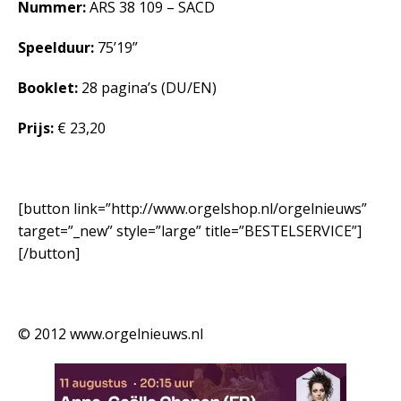
Nummer:
ARS 38 109 – SACD
Speelduur:
75’19”
Booklet:
28 pagina’s (DU/EN)
Prijs:
€ 23,20
[button link=”http://www.orgelshop.nl/orgelnieuws”
target=”_new” style=”large” title=”BESTELSERVICE”]
[/button]
© 2012 www.orgelnieuws.nl