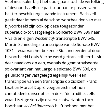
Veel muzikaler blijft het doorgaans toch de vertolking
of desnoods zelfs de partituur aan te passen vanuit
het ter beschikking staande instrument. Bach zelf
geeft daar immers al de schoorvoorbeelden van met
bijvoorbeeld zijn ook op deze toegezonden
superaudio-cd vastgelegde Concerto BWV 596 naar
Vivaldi en eigen
Wachet auf
-transcriptie BWV 645.
Martin Schmedings transcriptie van de Sonate BWV
1031 – waarvan het bekende Siciliano eerder al door
bijvoorbeeld Louis Vierne werd getranscribeerd – sluit
daar naadloos op aan, evenals de geïmproviseerde
solovariant van het Largo e spiccato BWV 596, op
geluidsdrager vastgelegd eigenlijk weer een
transcriptie van een transcriptie op zichzelf. Franz
Liszt en Marcel Dupré voegen zich met hun
cantatedeeltranscripties in dezelfde traditie, zelfs
waar Liszt gezien zijn diverse slotvarianten toch
hoorbaar
viel Bekümmernis
blijft hebben met het