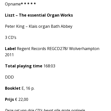
Opname
* * * * *
Liszt – The essential Organ Works
Peter King – Klais organ Bath Abbey
3 CD’s
Label
Regent Records REGCD278/ Wolverhampton
2011
Total playing time
168:03
DDD
Booklet
E, 16 p.
Prijs
€ 22,00
Deze set van drie CD’s bevat alle grote orginele