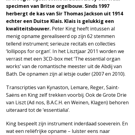
specimen van Britse orgelbouw. Sinds 1997
herbergt de kas van Sir Thomas Jackson uit 1914
echter een Duitse Klais. Klais is gelukkig een
kwaliteitsbouwer.
Peter King heeft intussen al
menig opname gerealiseerd op zijn 62 stemmen
tellend instrument; serieuze recitals en collecties
‘lollipops for organ’. In het Lisztjaar 2011 worden we
verrast met een 3CD-box met ‘The essential organ
works’ van de romantische meester uit de Abdij van
Bath. De opnamen zijn al ietsje ouder (2007 en 2010).
Transcripties van Kynaston, Lemare, Reger, Saint-
Saëns en King zelf trekken voorbij. Ook de Grote Drie
van Liszt (Ad nos, B.A.C.H. en Weinen, Klagen) behoren
uiteraard tot de ‘essentialia’.
King bespeelt zijn instrument inderdaad soeverein. En
wat een reliëfrijke opname – luister eens naar