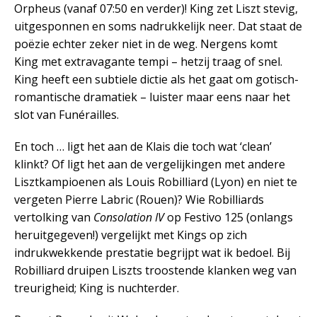
Orpheus (vanaf 07:50 en verder)! King zet Liszt stevig,
uitgesponnen en soms nadrukkelijk neer. Dat staat de
poëzie echter zeker niet in de weg. Nergens komt
King met extravagante tempi – hetzij traag of snel.
King heeft een subtiele dictie als het gaat om gotisch-
romantische dramatiek – luister maar eens naar het
slot van Funérailles.
En toch … ligt het aan de Klais die toch wat ‘clean’
klinkt? Of ligt het aan de vergelijkingen met andere
Lisztkampioenen als Louis Robilliard (Lyon) en niet te
vergeten Pierre Labric (Rouen)? Wie Robilliards
vertolking van
Consolation IV
op Festivo 125 (onlangs
heruitgegeven!) vergelijkt met Kings op zich
indrukwekkende prestatie begrijpt wat ik bedoel. Bij
Robilliard druipen Liszts troostende klanken weg van
treurigheid; King is nuchterder.