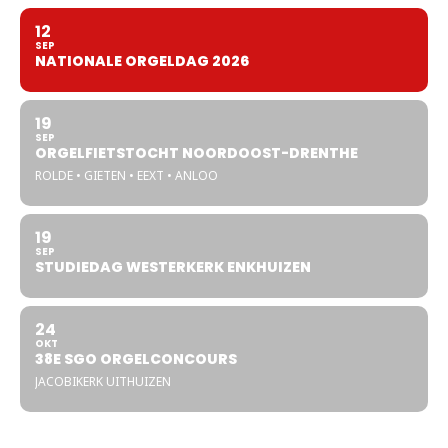
12
SEP
NATIONALE ORGELDAG 2026
19
SEP
ORGELFIETSTOCHT NOORDOOST-DRENTHE
ROLDE • GIETEN • EEXT • ANLOO
19
SEP
STUDIEDAG WESTERKERK ENKHUIZEN
24
OKT
38E SGO ORGELCONCOURS
JACOBIKERK UITHUIZEN