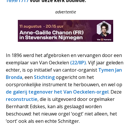
1699/1717
voor deze kerk bouwde.
advertentie
In 1896 werd het afgebroken en vervangen door een
exemplaar van Van Oeckelen
(22/IIP)
. Vijf jaar geleden
echter, is op initiatief van cantor-organist
Tymen Jan
Bronda
, een
Stichting
opgericht om het
oorspronkelijke instrument te herbouwen, en wel op
de galerij tegenover het Van Oeckelen-orgel
. Deze
reconstructie
, die is uitgevoerd door orgelmaker
Bernhardt Edskes, kan als geslaagd worden
beschouwd: het nieuwe orgel ‘oogt’ niet alleen, het
‘oort’ ook als een echte Schnitger.