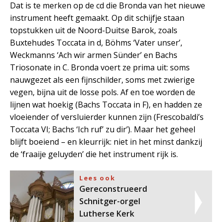
Dat is te merken op de cd die Bronda van het nieuwe
instrument heeft gemaakt. Op dit schijfje staan
topstukken uit de Noord-Duitse Barok, zoals
Buxtehudes Toccata in d, Böhms ‘Vater unser’,
Weckmanns ‘Ach wir armen Sünder’ en Bachs
Triosonate in C. Bronda voert ze prima uit: soms
nauwgezet als een fijnschilder, soms met zwierige
vegen, bijna uit de losse pols. Af en toe worden de
lijnen wat hoekig (Bachs Toccata in F), en hadden ze
vloeiender of versluierder kunnen zijn (Frescobaldi’s
Toccata VI; Bachs ‘Ich ruf’ zu dir’). Maar het geheel
blijft boeiend – en kleurrijk: niet in het minst dankzij
de ‘fraaije geluyden’ die het instrument rijk is.
Lees ook
Gereconstrueerd
Schnitger-orgel
Lutherse Kerk