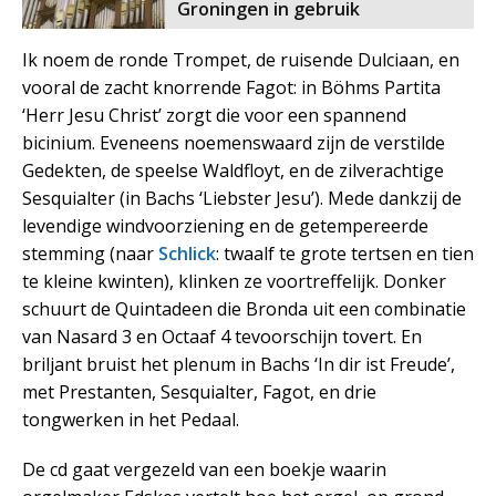
Groningen in gebruik
Ik noem de ronde Trompet, de ruisende Dulciaan, en
vooral de zacht knorrende Fagot: in Böhms Partita
‘Herr Jesu Christ’ zorgt die voor een spannend
bicinium. Eveneens noemenswaard zijn de verstilde
Gedekten, de speelse Waldfloyt, en de zilverachtige
Sesquialter (in Bachs ‘Liebster Jesu’). Mede dankzij de
levendige windvoorziening en de getempereerde
stemming (naar
Schlick
: twaalf te grote tertsen en tien
te kleine kwinten), klinken ze voortreffelijk. Donker
schuurt de Quintadeen die Bronda uit een combinatie
van Nasard 3 en Octaaf 4 tevoorschijn tovert. En
briljant bruist het plenum in Bachs ‘In dir ist Freude’,
met Prestanten, Sesquialter, Fagot, en drie
tongwerken in het Pedaal.
De cd gaat vergezeld van een boekje waarin