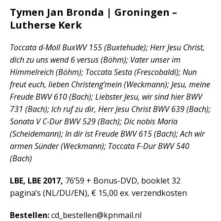
Tymen Jan Bronda | Groningen –
Lutherse Kerk
Toccata d-Moll BuxWV 155 (Buxtehude); Herr Jesu Christ,
dich zu uns wend 6 versus (Böhm); Vater unser im
Himmelreich (Böhm); Toccata Sesta (Frescobaldi); Nun
freut euch, lieben Christeng’mein (Weckmann); Jesu, meine
Freude BWV 610 (Bach); Liebster Jesu, wir sind hier BWV
731 (Bach); Ich ruf zu dir, Herr Jesu Christ BWV 639 (Bach);
Sonata V C-Dur BWV 529 (Bach); Dic nobis Maria
(Scheidemann); In dir ist Freude BWV 615 (Bach); Ach wir
armen Sünder (Weckmann); Toccata F-Dur BWV 540
(Bach)
LBE, LBE 2017,
76’59 + Bonus-DVD, booklet 32
pagina’s (NL/DU/EN), € 15,00 ex. verzendkosten
Bestellen:
cd_bestellen@kpnmail.nl