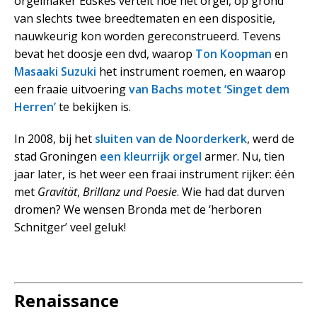
orgelmaker Edskes vertelt hoe het orgel, op grond
van slechts twee breedtematen en een dispositie,
nauwkeurig kon worden gereconstrueerd. Tevens
bevat het doosje een dvd, waarop
Ton Koopman
en
Masaaki Suzuki
het instrument roemen, en waarop
een fraaie uitvoering
van Bachs motet ‘Singet dem
Herren’
te bekijken is.
In 2008, bij het
sluiten van de Noorderkerk
, werd de
stad Groningen
een kleurrijk orgel
armer. Nu, tien
jaar later, is het weer een fraai instrument rijker: één
met
Gravität
,
Brillanz
und
Poesie
. Wie had dat durven
dromen? We wensen Bronda met de ‘herboren
Schnitger’ veel geluk!
Renaissance