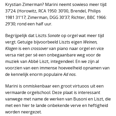
Krystian Zimerman? Marini neemt sowieso meer tijd:
37’24. (Horowitz, RCA 1950: 30’00, Brendel, Philips
1981 31’17; Zimerman, DGG 30’37; Richter, BBC 1966:
29’30; rond een half uur.
Begrijpelijk dat Liszts
Sonate
op orgel wat meer tijd
vergt. Getuige bijvoorbeeld Liszts eigen
Weinen,
Klagen
is een
crossover
van piano naar orgel en vice
versa niet per sé een onbegaanbare weg voor de
muziek van Abbé Liszt, integendeel. En we zijn al
voorzien van een immense hoeveelheid opnamen van
de kennelijk enorm populaire
Ad nos
.
Marini is onmiskenbaar een groot virtuoos uit een
vermaarde orgelschool. Deze plaat is interessant
vanwege met name de werken van Busoni en Liszt, die
met een hier te lande onbekende verve en heftigheid
worden neergezet.