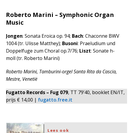
Roberto Marini – Symphonic Organ
Music
Jongen
: Sonata Eroica op. 94;
Bach
: Chaconne BWV
1004 (tr. Ulisse Matthey);
Busoni
: Praeludium und
Doppelfuge zum Choral op.7/76;
Liszt
: Sonate h-
moll (tr. Roberto Marini)
Roberto Marini, Tamburini-orgel Santa Rita da Cascia,
Mestre, Venetië
Fugatto Records – Fug 079
, TT 79’40, booklet EN/IT,
prijs € 14,00 |
fugatto.free.it
Lees ook