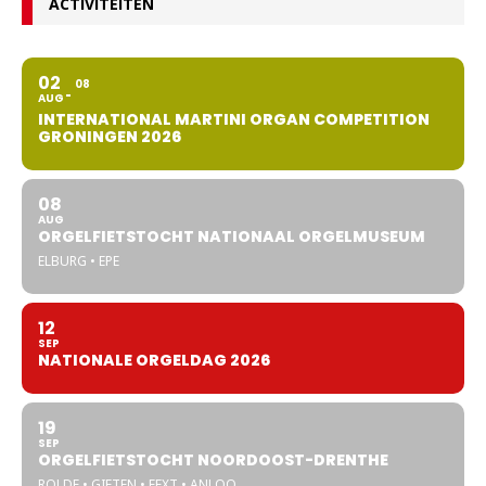
ACTIVITEITEN
02
08
AUG
INTERNATIONAL MARTINI ORGAN COMPETITION
GRONINGEN 2026
08
AUG
ORGELFIETSTOCHT NATIONAAL ORGELMUSEUM
ELBURG • EPE
12
SEP
NATIONALE ORGELDAG 2026
19
SEP
ORGELFIETSTOCHT NOORDOOST-DRENTHE
ROLDE • GIETEN • EEXT • ANLOO