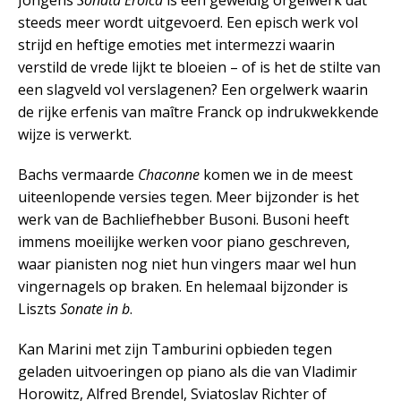
Jongens
Sonata Eroica
is een geweldig orgelwerk dat
steeds meer wordt uitgevoerd. Een episch werk vol
strijd en heftige emoties met intermezzi waarin
verstild de vrede lijkt te bloeien – of is het de stilte van
een slagveld vol verslagenen? Een orgelwerk waarin
de rijke erfenis van maître Franck op indrukwekkende
wijze is verwerkt.
Bachs vermaarde
Chaconne
komen we in de meest
uiteenlopende versies tegen. Meer bijzonder is het
werk van de Bachliefhebber Busoni. Busoni heeft
immens moeilijke werken voor piano geschreven,
waar pianisten nog niet hun vingers maar wel hun
vingernagels op braken. En helemaal bijzonder is
Liszts
Sonate in b
.
Kan Marini met zijn Tamburini opbieden tegen
geladen uitvoeringen op piano als die van Vladimir
Horowitz, Alfred Brendel, Sviatoslav Richter of