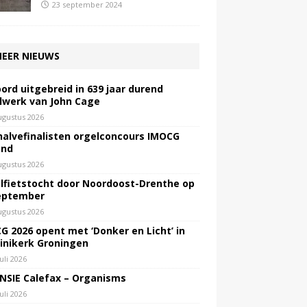
23 september 2024
EER NIEUWS
ord uitgebreid in 639 jaar durend
lwerk van John Cage
ugustus 2026
halvefinalisten orgelconcours IMOCG
end
ugustus 2026
lfietstocht door Noordoost-Drenthe op
eptember
ugustus 2026
G 2026 opent met ‘Donker en Licht’ in
inikerk Groningen
juli 2026
NSIE Calefax – Organisms
juli 2026