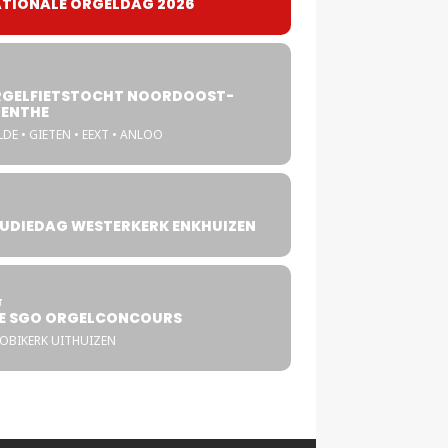
TIONALE ORGELDAG 2026
GELFIETSTOCHT NOORDOOST-
ENTHE
DE • GIETEN • EEXT • ANLOO
UDIEDAG WESTERKERK ENKHUIZEN
4
T
E SGO ORGELCONCOURS
COBIKERK UITHUIZEN