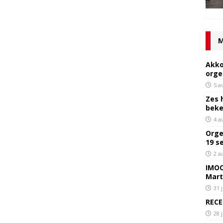
M
Akko
orge
5 a
Zes 
bek
4 a
Orge
19 s
2 a
IMOC
Mart
31 
RECE
28 