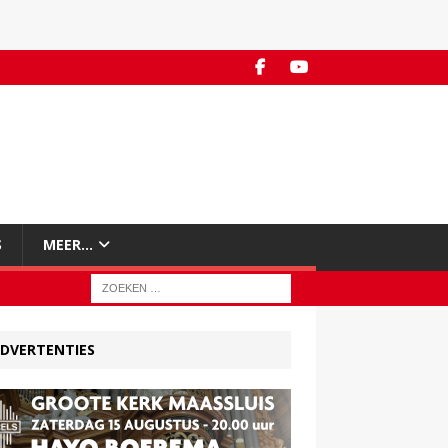
S
MEER…
DVERTENTIES