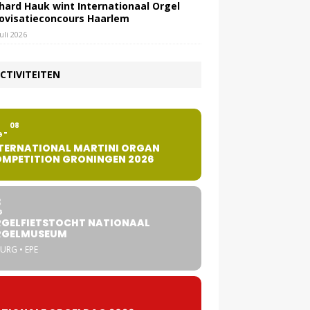
hard Hauk wint Internationaal Orgel
ovisatieconcours Haarlem
juli 2026
CTIVITEITEN
2
08
G
TERNATIONAL MARTINI ORGAN
MPETITION GRONINGEN 2026
8
G
GELFIETSTOCHT NATIONAAL
RGELMUSEUM
URG • EPE