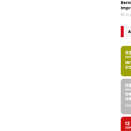
Bern
Impr
25 
A
0
AU
IN
CO
0
AU
OR
O
ELB
12
SEP