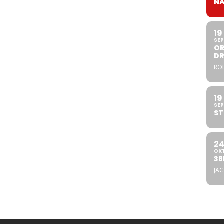
NA
19
SEP
OR
DR
ROL
19
SEP
ST
2
OK
38
JA