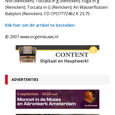
Not (Reincken); Toccata in g (Reincken); Fuga in g
(Reincken); Toccata in G (Reincken); An Wasserflüssen
Babylon (Reincken). CD CPO7772462 € 23,75
Klik hier om dit artikel te bestellen
© 2007 www.orgelnieuws.nl
ADVERTENTIES