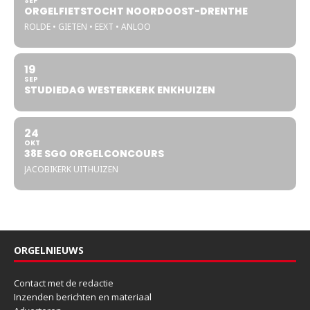
SEP
ORGELFIETSTOCHT NOORDOOST-DRENTHE
ROLDE • GIETEN • EEXT • ANLOO
19
SEP
STUDIEDAG WESTERKERK ENKHUIZEN
24
OKT
38E SGO ORGELCONCOURS
JACOBIKERK UITHUIZEN
ORGELNIEUWS
Contact met de redactie
Inzenden berichten en materiaal