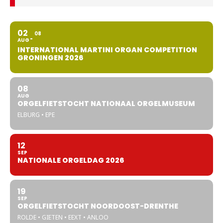
02
08
AUG
INTERNATIONAL MARTINI ORGAN COMPETITION
GRONINGEN 2026
08
AUG
ORGELFIETSTOCHT NATIONAAL ORGELMUSEUM
ELBURG • EPE
12
SEP
NATIONALE ORGELDAG 2026
19
SEP
ORGELFIETSTOCHT NOORDOOST-DRENTHE
ROLDE • GIETEN • EEXT • ANLOO