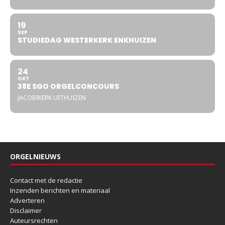
19
SEP
STUDIEDAG WESTERKERK ENKHUIZEN
24
OKT
38E SGO ORGELCONCOURS
JACOBIKERK UITHUIZEN
ORGELNIEUWS
Contact met de redactie
Inzenden berichten en materiaal
Adverteren
Disclaimer
Auteursrechten