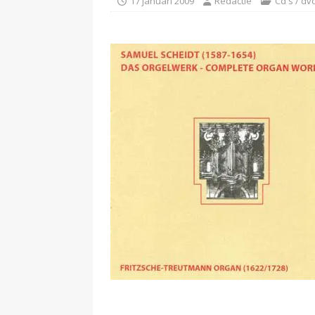
17 januari 2009
Redactie
Cd's / dv