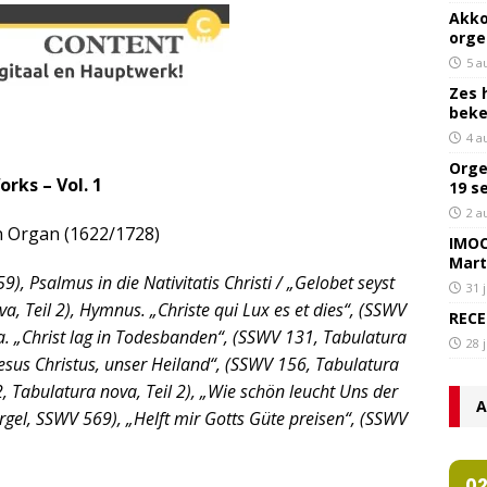
Akko
orge
5 a
Zes 
bek
4 a
Orge
ks – Vol. 1
19 s
2 a
n Organ (1622/1728)
IMOC
Mart
), Psalmus in die Nativitatis Christi / „Gelobet seyst
31 
a, Teil 2), Hymnus. „Christe qui Lux es et dies“, (SSWV
RECE
ra. „Christ lag in Todesbanden“, (SSWV 131, Tabulatura
28 
sus Christus, unser Heiland“, (SSWV 156, Tabulatura
2, Tabulatura nova, Teil 2), „Wie schön leucht Uns der
A
rgel, SSWV 569), „Helft mir Gotts Güte preisen“, (SSWV
0