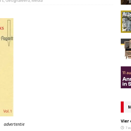
d's
,
Gesignaleerd
,
Media
M
Vier
advertentie
7 a