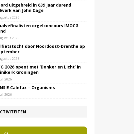
ord uitgebreid in 639 jaar durend
lwerk van John Cage
ugustus 2026
halvefinalisten orgelconcours IMOCG
end
ugustus 2026
lfietstocht door Noordoost-Drenthe op
eptember
ugustus 2026
G 2026 opent met ‘Donker en Licht’ in
inikerk Groningen
juli 2026
NSIE Calefax – Organisms
juli 2026
CTIVITEITEN
2
08