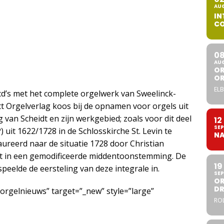
AU
IN
CO
0
AU
OR
O
ELB
 cd’s met het complete orgelwerk van Sweelinck-
tt Orgelverlag koos bij de opnamen voor orgels uit
g van Scheidt en zijn werkgebied; zoals voor dit deel
12
SEP
 uit 1622/1728 in de Schlosskirche St. Levin te
NA
ureerd naar de situatie 1728 door Christian
at in een gemodificeerde middentoonstemming. De
19
peelde de eersteling van deze integrale in.
SEP
OR
DR
/orgelnieuws” target=”_new” style=”large”
ROL