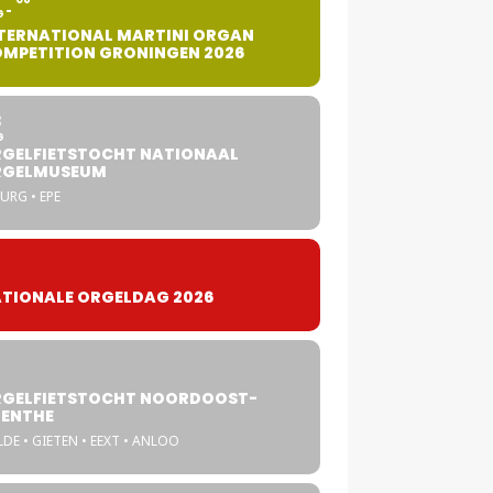
G
TERNATIONAL MARTINI ORGAN
MPETITION GRONINGEN 2026
8
G
GELFIETSTOCHT NATIONAAL
RGELMUSEUM
URG • EPE
TIONALE ORGELDAG 2026
GELFIETSTOCHT NOORDOOST-
ENTHE
DE • GIETEN • EEXT • ANLOO