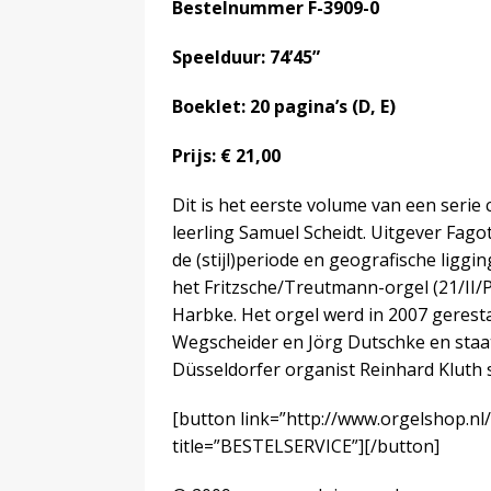
Bestelnummer F-3909-0
Speelduur: 74’45”
Boeklet: 20 pagina’s (D, E)
Prijs: € 21,00
Dit is het eerste volume van een serie
leerling Samuel Scheidt. Uitgever Fago
de (stijl)periode en geografische liggin
het Fritzsche/Treutmann-orgel (21/II/P)
Harbke. Het orgel werd in 2007 geresta
Wegscheider en Jörg Dutschke en sta
Düsseldorfer organist Reinhard Kluth s
[button link=”http://www.orgelshop.nl
title=”BESTELSERVICE”][/button]