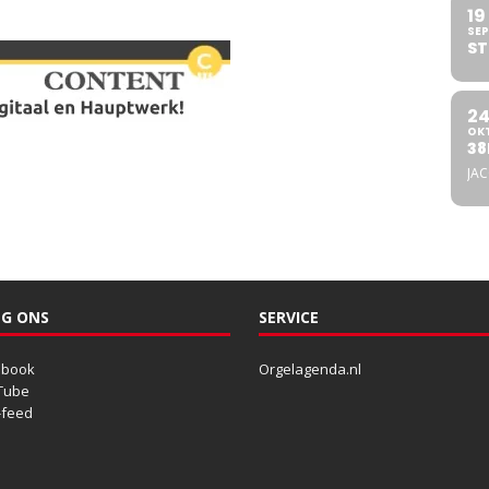
19
SEP
ST
2
OK
38
JA
G ONS
SERVICE
ebook
Orgelagenda.nl
Tube
-feed