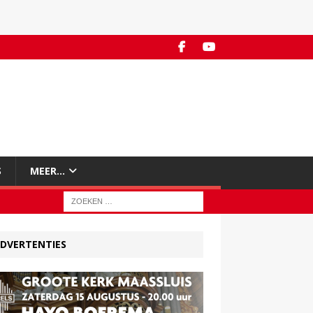
S
MEER…
DVERTENTIES