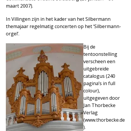
maart 2007).
In Villingen zijn in het kader van het Silbermann
themajaar regelmatig concerten op het ‘Silbermann-
orgel’.
Bij de
tentoonstelling
verscheen een
uitgebreide
catalogus (240
pagina’s in full
colour),
uitgegeven door
Jan Thorbecke
Verlag
(www.thorbecke.de
).