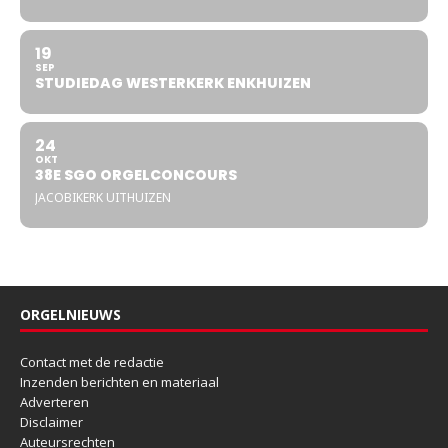
19
SEP
STUDIEDAG WESTERKERK ENKHUIZEN
24
OKT
38E SGO ORGELCONCOURS
JACOBIKERK UITHUIZEN
ORGELNIEUWS
Contact met de redactie
Inzenden berichten en materiaal
Adverteren
Disclaimer
Auteursrechten