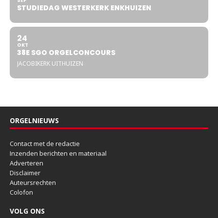
SEP
STUDIEDAG WESTERKERK ENKHUIZEN
24
OKT
38E SGO ORGELCONCOURS
JACOBIKERK UITHUIZEN
ORGELNIEUWS
Contact met de redactie
Inzenden berichten en materiaal
Adverteren
Disclaimer
Auteursrechten
Colofon
VOLG ONS