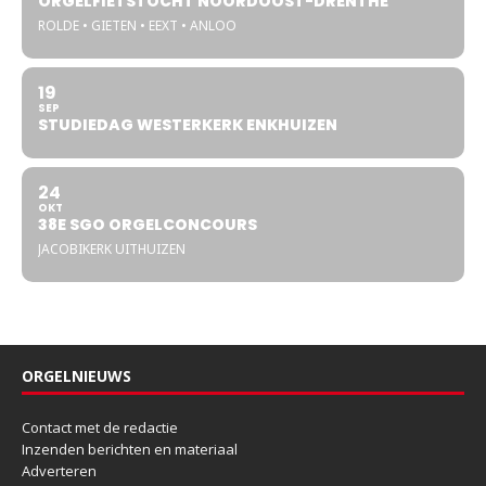
ORGELFIETSTOCHT NOORDOOST-DRENTHE
ROLDE • GIETEN • EEXT • ANLOO
19
SEP
STUDIEDAG WESTERKERK ENKHUIZEN
24
OKT
38E SGO ORGELCONCOURS
JACOBIKERK UITHUIZEN
ORGELNIEUWS
Contact met de redactie
Inzenden berichten en materiaal
Adverteren