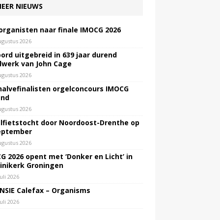
EER NIEUWS
 organisten naar finale IMOCG 2026
ugustus 2026
ord uitgebreid in 639 jaar durend
lwerk van John Cage
ugustus 2026
halvefinalisten orgelconcours IMOCG
end
ugustus 2026
lfietstocht door Noordoost-Drenthe op
eptember
ugustus 2026
G 2026 opent met ‘Donker en Licht’ in
inikerk Groningen
juli 2026
NSIE Calefax – Organisms
juli 2026