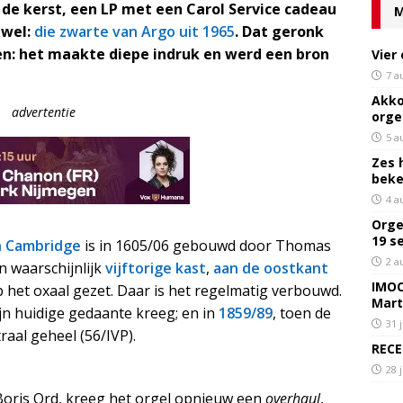
n de kerst, een LP met een Carol Service cadeau
M
 wel:
die zwarte van Argo uit 1965
. Dat geronk
en: het maakte diepe indruk en werd een bron
Vier
7 a
Akko
advertentie
orge
5 a
Zes 
bek
4 a
Orge
19 s
in Cambridge
is in 1605/06 gebouwd door Thomas
2 a
n waarschijnlijk
vijftorige kast
,
aan de oostkant
IMOC
op het oxaal gezet. Daar is het regelmatig verbouwd.
Mart
ijn huidige gedaante kreeg; en in
1859/89
, toen de
31 
raal geheel (56/IVP).
RECE
28 
 Boris Ord, kreeg het orgel opnieuw een
overhaul
,