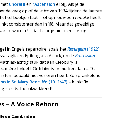
 (met
Choral II
en
l’Ascension
erbij). Als je de
het de vaag op of de
voice
van 1934 tijdens de laatste
 het cd-boekje staat, – of opnieuw een
remake
heeft
linkt consistenter dan in ’68. Maar dat geweldige
van te worden! – dat hoor je niet meer terug…
el in Engels repertoire, zoals het
Resurgam
(1922)
ssacaglia en Epiloog à la Alcock, en de
Procession
athias-achtig stuk dat aan Cleobury is
remière beleeft. Ook hier is te merken dat de
The
ijn stem bepaald niet verloren heeft. Zo sprankelend
on in St. Mary Redcliffe (1912/47)
– klinkt ’ie
nog steeds. Indrukwekkend!
s – A Voice Reborn
ollege Cambridge