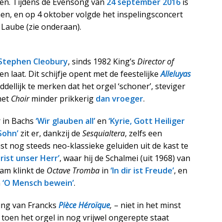
den. Tijdens de Evensong van
24 september 2016
is
n, en op 4 oktober volgde het inspelingsconcert
Laube (zie onderaan).
Stephen Cleobury
, sinds 1982 King’s
Director of
 laat. Dit schijfje opent met de feestelijke
Alleluyas
dellijk te merken dat het orgel ‘schoner’, steviger
 het
Choir
minder prikkerig
dan vroeger
.
r in Bachs
‘Wir glauben all’
en
‘Kyrie, Gott Heiliger
Sohn’
zit er, dankzij de
Sesquialtera
, zelfs een
st nog steeds neo-klassieke geluiden uit de kast te
hrist unser Herr’
, waar hij de Schalmei (uit 1968) van
am klinkt de
Octave Tromba
in
‘In dir ist Freude’
, en
n
‘O Mensch bewein’
.
ing van Francks
Pièce Héroïque
,
– niet in het minst
, toen het orgel in nog vrijwel ongerepte staat