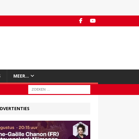
S
MEER…
DVERTENTIES