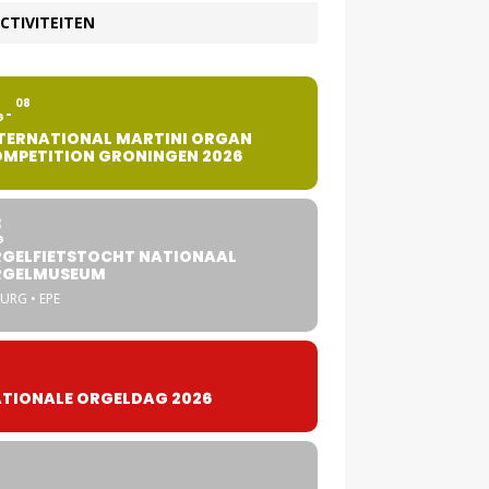
CTIVITEITEN
2
08
G
TERNATIONAL MARTINI ORGAN
MPETITION GRONINGEN 2026
8
G
GELFIETSTOCHT NATIONAAL
RGELMUSEUM
URG • EPE
TIONALE ORGELDAG 2026