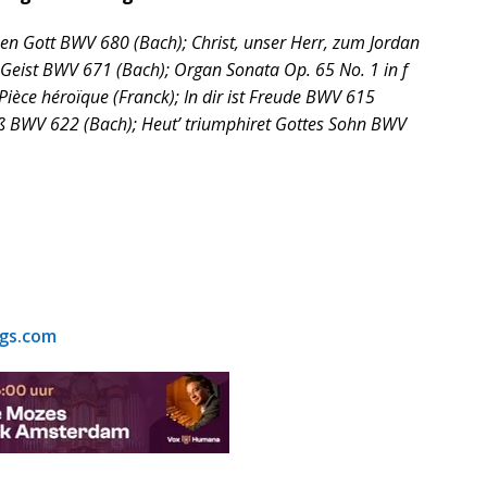
inen Gott BWV 680 (Bach); Christ, unser Herr, zum Jordan
 Geist BWV 671 (Bach); Organ Sonata Op. 65 No. 1 in f
ièce héroïque (Franck); In dir ist Freude BWV 615
ß BWV 622 (Bach); Heut’ triumphiret Gottes Sohn BWV
gs.com