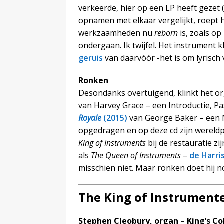
verkeerde, hier op een LP heeft gezet
opnamen met elkaar vergelijkt, roept 
werkzaamheden nu
reborn
is, zoals op
ondergaan. Ik twijfel. Het instrument k
geruis
van daarvóór -het is om lyrisch 
Ronken
Desondanks overtuigend, klinkt het org
van Harvey Grace – een Introductie, Pa
Royale
(2015)
van George Baker – een M
opgedragen en op deze cd zijn wereldp
King of Instruments
bij de restauratie z
als
The Queen of Instruments
–
de Harris
misschien niet. Maar ronken doet hij 
The King of Instrumente
Stephen Cleobury, organ – King’s C