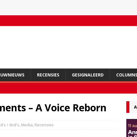
OUWNIEUWS
RECENSIES
GESIGNALEERD
COLUMN
ments – A Voice Reborn
A
d's / dvd's
,
Media
,
Recensies