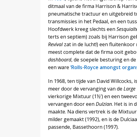
ditmaal van de firma Harrison & Harris
pneumatische tractuur en uitgebreid t
transmissies in het Pedaal, en een tu
Hoofdwerk kreeg slechts een
Sesquialt
terts en septiem) zoals bij Harrison ge
Revival
zat in de lucht!) een fluitenkoo
meest complete dat de firma ooit geb
dashboard
, de soepele besturing en d
een ware
‘Rolls-Royce amongst organs
In 1968, ten tijde van David Willcocks,
meer door de vervanging van de
Large
vierkorige Mixtuur (1½’) en een tweevoe
vervangen door een
Dulzian
. Het is in
maakte. Na diens vertrek is de Mixtuur
milder gemaakt (1992), en is de Dulcia
passende, Bassethoorn (1997).