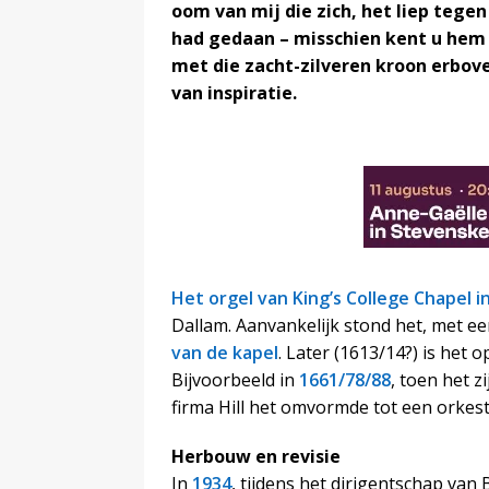
oom van mij die zich, het liep tege
had gedaan – misschien kent u hem
met die zacht-zilveren kroon erbov
van inspiratie.
Het orgel van King’s College Chapel 
Dallam. Aanvankelijk stond het, met ee
van de kapel
. Later (1613/14?) is het 
Bijvoorbeeld in
1661/78/88
, toen het z
firma Hill het omvormde tot een orkest
Herbouw en revisie
In
1934
, tijdens het dirigentschap van