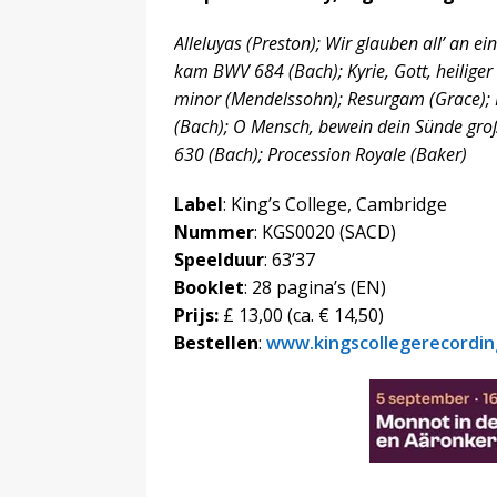
Alleluyas (Preston); Wir glauben all’ an e
kam BWV 684 (Bach); Kyrie, Gott, heiliger
minor (Mendelssohn); Resurgam (Grace); P
(Bach); O Mensch, bewein dein Sünde gro
630 (Bach); Procession Royale (Baker)
Label
: King’s College, Cambridge
Nummer
: KGS0020 (SACD)
Speelduur
: 63’37
Booklet
: 28 pagina’s (EN)
Prijs:
£ 13,00 (ca. € 14,50)
Bestellen
:
www.kingscollegerecordin