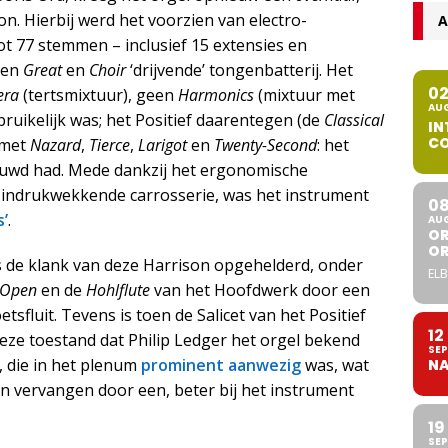
on. Hierbij werd het voorzien van electro-
A
ot 77 stemmen – inclusief 15 extensies en
ssen
Great
en
Choir
‘drijvende’ tongenbatterij. Het
0
era
(tertsmixtuur), geen
Harmonics
(mixtuur met
AU
bruikelijk was; het Positief daarentegen (de
Classical
IN
CO
r met
Nazard
,
Tierce
,
Larigot
en
Twenty-Second
: het
ouwd had. Mede dankzij het ergonomische
e indrukwekkende carrosserie, was het instrument
0
’
.
AU
OR
O
 is de klank van deze Harrison opgehelderd, onder
ELB
 Open
en de
Hohlflute
van het Hoofdwerk door een
tsfluit. Tevens is toen de Salicet van het Positief
12
 deze toestand dat Philip Ledger het orgel bekend
SEP
, die in het plenum
prominent aanwezig
was, wat
NA
an vervangen door een, beter bij het instrument
19
SEP