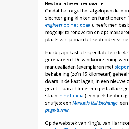
Restauratie en renovatie
Omdat het orgel het afgelopen decen
slechter ging klinken en functioneren (
engineer
op het oxaal
), heeft men bes
mogelijk te renoveren en optimalisere
plaats van januari tot september vorig 
Hierbij zijn kast, de speeltafel en de
gerepareerd. De windvoorziening werd 
manuaalladen (exemplaren met
slepe
bekabeling (zo’n 15 kilometer!) geheel
dwars in de kast lagen, in een nieuwe z
gezet. Daarachter is een pedaallade 
staan
in het oxaal
) een plek hebben g
snufjes: een
Manuals I&II Exchange
, een
page-turner
.
Op de webstek van King’s, van Harriso