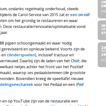
OR
DR
nium, ondanks regelmatig onderhoud, steeds
ROL
tijdens de Carol-Service van 2015 zat er
een
on-call
loten om het grondig te restaureren en waar
19
n. Deze restauratie/renovatie/optimalisatie vond
SEP
jaar.
ST
 4.388 pijpen schoongemaakt en waar nodig
2
gereviseerd en opnieuw beleerd. Voorts zijn de
OK
38
n
en
cilinderspoelen
), inclusief tractuur en
JA
 vernieuwd. Daarbij zijn de laden van het
Choir
, die
welkast netjes achter het front van het Positief
gemaakt, waarop zes pedaalstemmen (de grootste
evonden. Bovendien kreeg de speeltafel nieuwe
delingsmechaniek
voor het Pedaal en een
iPad
n en op YouTube zijn van de restauratie een