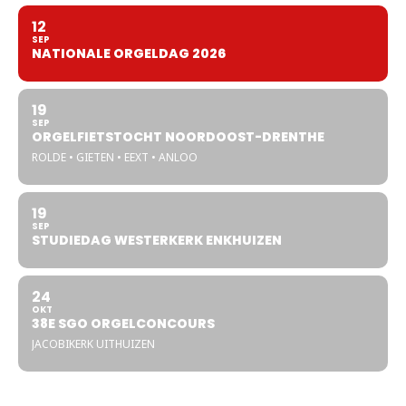
12
SEP
NATIONALE ORGELDAG 2026
19
SEP
ORGELFIETSTOCHT NOORDOOST-DRENTHE
ROLDE • GIETEN • EEXT • ANLOO
19
SEP
STUDIEDAG WESTERKERK ENKHUIZEN
24
OKT
38E SGO ORGELCONCOURS
JACOBIKERK UITHUIZEN