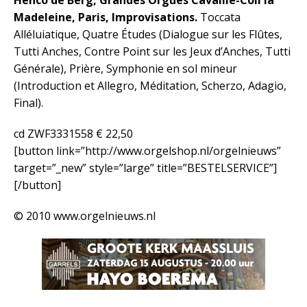
Henco de Berg, Grandes Orgues Cavaillé-Coll la
Madeleine, Paris, Improvisations.
Toccata
Alléluiatique, Quatre Études (Dialogue sur les Flûtes,
Tutti Anches, Contre Point sur les Jeux d’Anches, Tutti
Générale), Prière, Symphonie en sol mineur
(Introduction et Allegro, Méditation, Scherzo, Adagio,
Final).
cd ZWF3331558 € 22,50
[button link=”http://www.orgelshop.nl/orgelnieuws”
target=”_new” style=”large” title=”BESTELSERVICE”]
[/button]
© 2010 www.orgelnieuws.nl