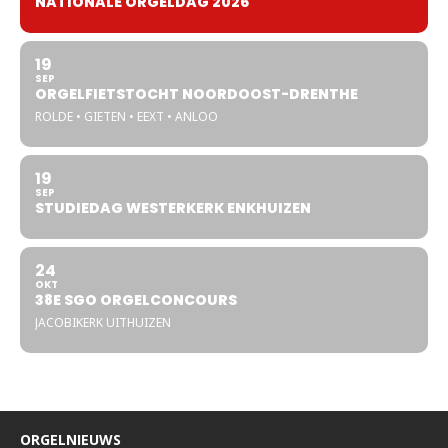
NATIONALE ORGELDAG 2026
19
SEP
ORGELFIETSTOCHT NOORDOOST-DRENTHE
ROLDE • GIETEN • EEXT • ANLOO
19
SEP
STUDIEDAG WESTERKERK ENKHUIZEN
24
OKT
38E SGO ORGELCONCOURS
JACOBIKERK UITHUIZEN
ORGELNIEUWS