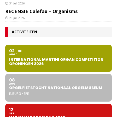
31 juli 2026
RECENSIE Calefax – Organisms
28 juli 2026
ACTIVITEITEN
02
08
AUG
INTERNATIONAL MARTINI ORGAN COMPETITION
GRONINGEN 2026
08
AUG
ORGELFIETSTOCHT NATIONAAL ORGELMUSEUM
ELBURG • EPE
12
SEP